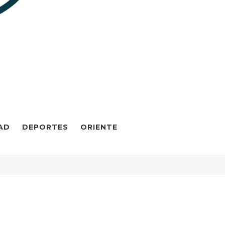
AD
DEPORTES
ORIENTE
aduro y su esposa Cilia Flores