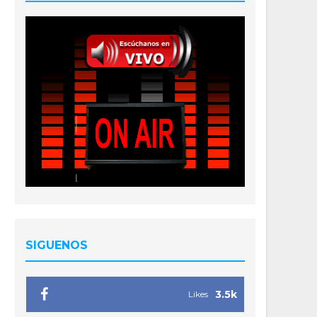
SIGUENOS
3.5k
Likes