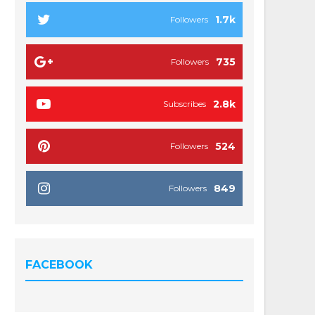
1.7k
Followers
735
Followers
2.8k
Subscribes
524
Followers
849
Followers
FACEBOOK