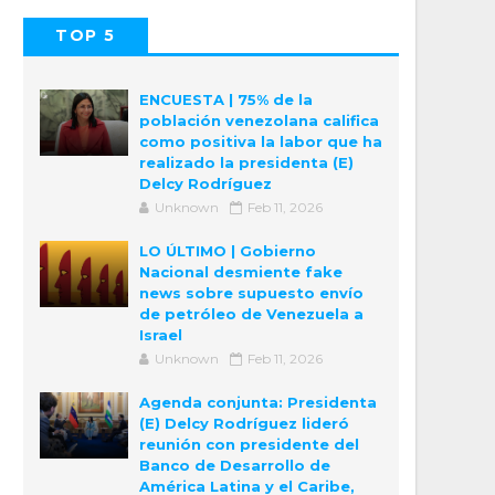
TOP 5
POPULAR
COMMENTS
ENCUESTA | 75% de la
población venezolana califica
como positiva la labor que ha
realizado la presidenta (E)
Delcy Rodríguez
Unknown
Feb 11, 2026
LO ÚLTIMO | Gobierno
Nacional desmiente fake
news sobre supuesto envío
de petróleo de Venezuela a
Israel
Unknown
Feb 11, 2026
Agenda conjunta: Presidenta
(E) Delcy Rodríguez lideró
reunión con presidente del
Banco de Desarrollo de
América Latina y el Caribe,