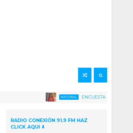
ENCUESTA | 75% de la población v
NACIONAL
RADIO CONEXIÓN 91.9 FM HAZ
CLICK AQUI ⬇️