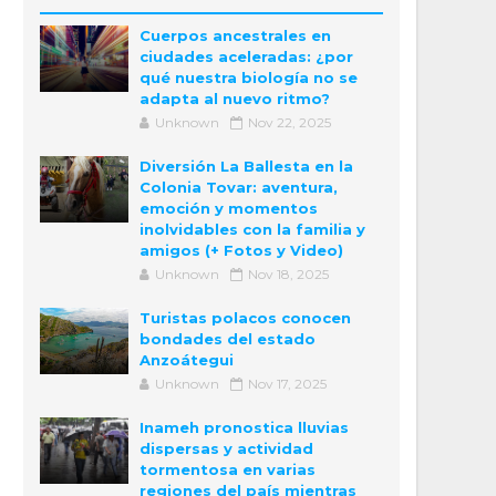
Cuerpos ancestrales en
ciudades aceleradas: ¿por
qué nuestra biología no se
adapta al nuevo ritmo?
Unknown
Nov 22, 2025
Diversión La Ballesta en la
Colonia Tovar: aventura,
emoción y momentos
inolvidables con la familia y
amigos (+ Fotos y Video)
Unknown
Nov 18, 2025
Turistas polacos conocen
bondades del estado
Anzoátegui
Unknown
Nov 17, 2025
Inameh pronostica lluvias
dispersas y actividad
tormentosa en varias
regiones del país mientras