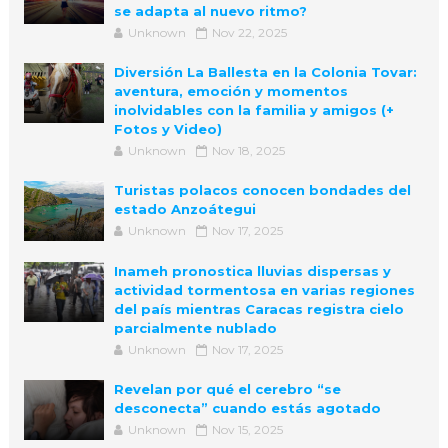
se adapta al nuevo ritmo?
Unknown
Nov 22, 2025
Diversión La Ballesta en la Colonia Tovar:
aventura, emoción y momentos
inolvidables con la familia y amigos (+
Fotos y Video)
Unknown
Nov 18, 2025
Turistas polacos conocen bondades del
estado Anzoátegui
Unknown
Nov 17, 2025
Inameh pronostica lluvias dispersas y
actividad tormentosa en varias regiones
del país mientras Caracas registra cielo
parcialmente nublado
Unknown
Nov 17, 2025
Revelan por qué el cerebro “se
desconecta” cuando estás agotado
Unknown
Nov 15, 2025