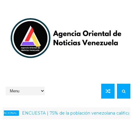
ENCUESTA | 75% de la población venezolana califica como po
NAL