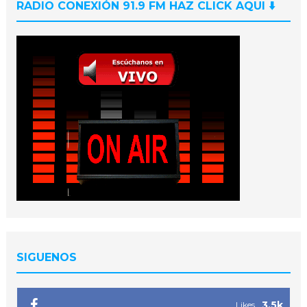
RADIO CONEXIÓN 91.9 FM HAZ CLICK AQUI ⬇️
SIGUENOS
3.5k
Likes