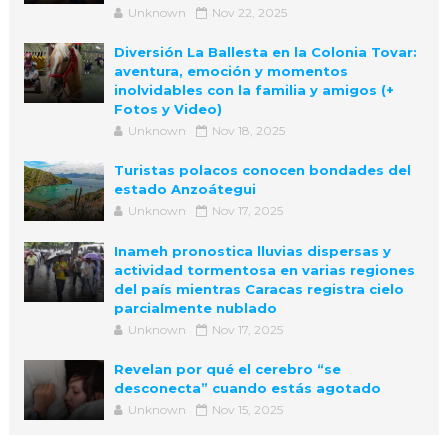
Unknown
Nov 22, 2025
Diversión La Ballesta en la Colonia Tovar:
aventura, emoción y momentos
inolvidables con la familia y amigos (+
Fotos y Video)
Unknown
Nov 18, 2025
Turistas polacos conocen bondades del
estado Anzoátegui
Unknown
Nov 17, 2025
Inameh pronostica lluvias dispersas y
actividad tormentosa en varias regiones
del país mientras Caracas registra cielo
parcialmente nublado
Unknown
Nov 17, 2025
Revelan por qué el cerebro “se
desconecta” cuando estás agotado
Unknown
Nov 15, 2025