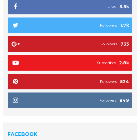
3.5k
Likes
1.7k
Followers
735
Followers
2.8k
Subscribes
524
Followers
849
Followers
FACEBOOK