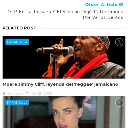
Older Article
OLP En La Toscana Y El Silencio Dejó 14 Detenidos
Por Varios Delitos
RELATED POST
FARANDULA
Muere Jimmy Cliff, leyenda del 'reggae' jamaicano
Unknown
Nov 25, 2025
FARANDULA