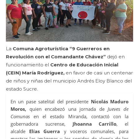
La
Comuna Agroturística “9 Guerreros en
Revolución con el Comandante Chávez”
dejó en
funcionamiento el
Centro de Educación Inicial
(CEIN) María Rodríguez,
en favor de casi un centenar
de niños y niñas del municipio Andrés Eloy Blanco del
estado Sucre.
En un pase satelital del presidente
Nicolás Maduro
Moros,
quien encabezó una jornada de
Jueves de
Comunas
en el estado Miranda, contactó con la
gobernadora sucrense,
Jhoanna Carrillo
, el
alcalde
Elías Guerra
y voceros comunales, para
mostrar las imágenes y los sonidos de alegría de los