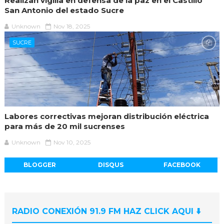
Realizan vigilia en defensa de la paz en el Castillo
San Antonio del estado Sucre
Unknown
Nov 18, 2025
SUCRE
Labores correctivas mejoran distribución eléctrica
para más de 20 mil sucrenses
Unknown
Nov 10, 2025
BLOGGER
DISQUS
FACEBOOK
RADIO CONEXIÓN 91.9 FM HAZ CLICK AQUI ⬇️