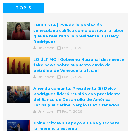
TOP 5
POPULAR
COMMENTS
ENCUESTA | 75% de la población
venezolana califica como positiva la labor
que ha realizado la presidenta (E) Delcy
Rodríguez
Unknown
Feb 11, 2026
LO ÚLTIMO | Gobierno Nacional desmiente
fake news sobre supuesto envío de
petróleo de Venezuela a Israel
Unknown
Feb 11, 2026
Agenda conjunta: Presidenta (E) Delcy
Rodríguez lideró reunión con presidente
del Banco de Desarrollo de América
Latina y el Caribe, Sergio Díaz Granados
Unknown
Feb 11, 2026
China reitera su apoyo a Cuba y rechaza
la injerencia externa