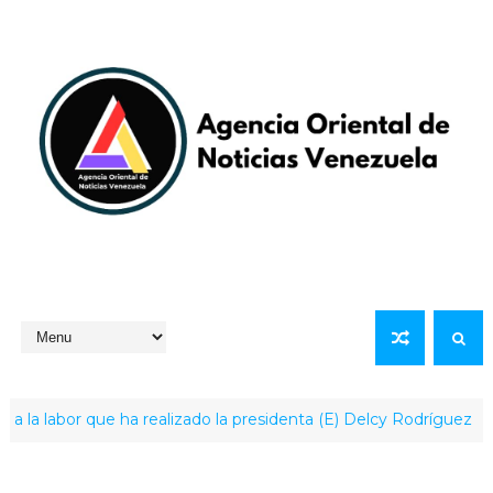
abor que ha realizado la presidenta (E) Delcy Rodríguez
LO Ú