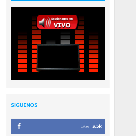
SIGUENOS
3.5k
Likes