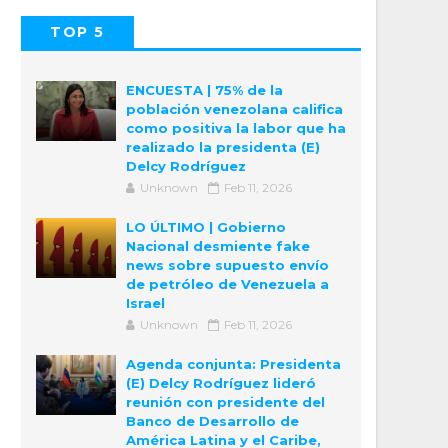
TOP 5
POPULAR
COMMENTS
ENCUESTA | 75% de la
población venezolana califica
como positiva la labor que ha
realizado la presidenta (E)
Delcy Rodríguez
Unknown
Feb 11, 2026
LO ÚLTIMO | Gobierno
Nacional desmiente fake
news sobre supuesto envío
de petróleo de Venezuela a
Israel
Unknown
Feb 11, 2026
Agenda conjunta: Presidenta
(E) Delcy Rodríguez lideró
reunión con presidente del
Banco de Desarrollo de
América Latina y el Caribe,