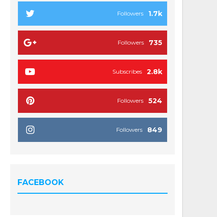
1.7k
Followers
735
Followers
2.8k
Subscribes
524
Followers
849
Followers
FACEBOOK