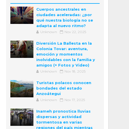
Cuerpos ancestrales en
ciudades aceleradas: ¿por
qué nuestra biología no se
adapta al nuevo ritmo?
Unknown
Nov 22, 2025
Diversión La Ballesta en la
Colonia Tovar: aventura,
emoción y momentos
inolvidables con la familia y
amigos (+ Fotos y Video)
Unknown
Nov 18, 2025
Turistas polacos conocen
bondades del estado
Anzoátegui
Unknown
Nov 17, 2025
Inameh pronostica lluvias
dispersas y actividad
tormentosa en varias
regiones del país mientras