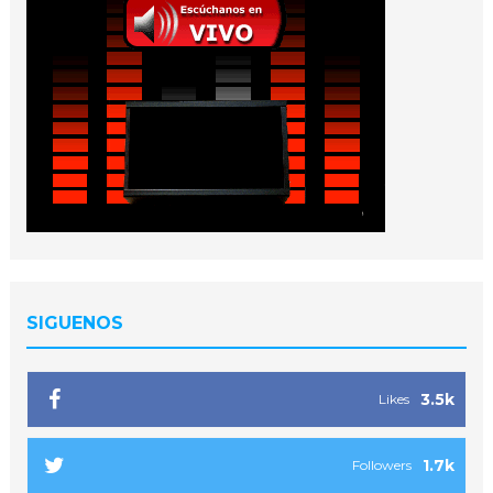
SIGUENOS
3.5k
Likes
1.7k
Followers