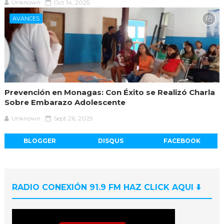
Unknown
Oct 14, 2025
AVANCES
Prevención en Monagas: Con Éxito se Realizó Charla
Sobre Embarazo Adolescente
Unknown
Sept 26, 2025
BLOGGER
DISQUS
FACEBOOK
RADIO CONEXIÓN 91.9 FM HAZ CLICK AQUI ⬇️