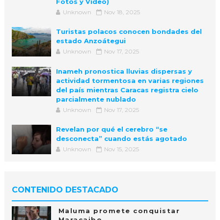
Fotos y Video)
Unknown
Nov 18, 2025
Turistas polacos conocen bondades del
estado Anzoátegui
Unknown
Nov 17, 2025
Inameh pronostica lluvias dispersas y
actividad tormentosa en varias regiones
del país mientras Caracas registra cielo
parcialmente nublado
Unknown
Nov 17, 2025
Revelan por qué el cerebro “se
desconecta” cuando estás agotado
Unknown
Nov 15, 2025
CONTENIDO DESTACADO
Maluma promete conquistar
Maracaibo