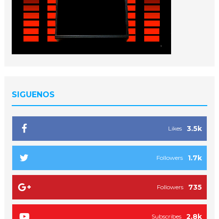
SIGUENOS
3.5k
Likes
1.7k
Followers
735
Followers
2.8k
Subscribes