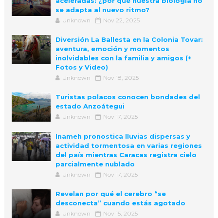
aceleradas: ¿por qué nuestra biología no
se adapta al nuevo ritmo?
Unknown
Nov 22, 2025
Diversión La Ballesta en la Colonia Tovar:
aventura, emoción y momentos
inolvidables con la familia y amigos (+
Fotos y Video)
Unknown
Nov 18, 2025
Turistas polacos conocen bondades del
estado Anzoátegui
Unknown
Nov 17, 2025
Inameh pronostica lluvias dispersas y
actividad tormentosa en varias regiones
del país mientras Caracas registra cielo
parcialmente nublado
Unknown
Nov 17, 2025
Revelan por qué el cerebro “se
desconecta” cuando estás agotado
Unknown
Nov 15, 2025