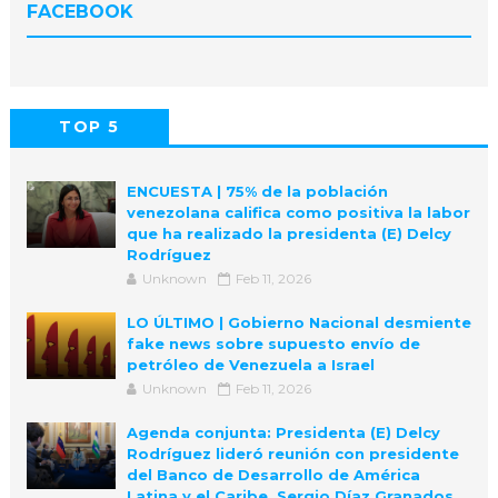
FACEBOOK
TOP 5
POPULAR
COMMENTS
ENCUESTA | 75% de la población
venezolana califica como positiva la labor
que ha realizado la presidenta (E) Delcy
Rodríguez
Unknown
Feb 11, 2026
LO ÚLTIMO | Gobierno Nacional desmiente
fake news sobre supuesto envío de
petróleo de Venezuela a Israel
Unknown
Feb 11, 2026
Agenda conjunta: Presidenta (E) Delcy
Rodríguez lideró reunión con presidente
del Banco de Desarrollo de América
Latina y el Caribe, Sergio Díaz Granados