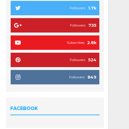
1.7k
Followers
735
Followers
2.8k
Subscribes
524
Followers
849
Followers
FACEBOOK