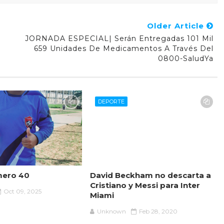
Older Article
JORNADA ESPECIAL| Serán Entregadas 101 Mil
659 Unidades De Medicamentos A Través Del
0800-SaludYa
DEPORTE
mero 40
David Beckham no descarta a
Cristiano y Messi para Inter
Oct 09, 2025
Miami
Unknown
Feb 28, 2020