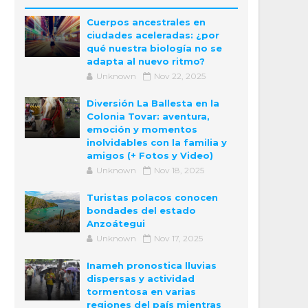
Cuerpos ancestrales en
ciudades aceleradas: ¿por
qué nuestra biología no se
adapta al nuevo ritmo?
Unknown
Nov 22, 2025
Diversión La Ballesta en la
Colonia Tovar: aventura,
emoción y momentos
inolvidables con la familia y
amigos (+ Fotos y Video)
Unknown
Nov 18, 2025
Turistas polacos conocen
bondades del estado
Anzoátegui
Unknown
Nov 17, 2025
Inameh pronostica lluvias
dispersas y actividad
tormentosa en varias
regiones del país mientras