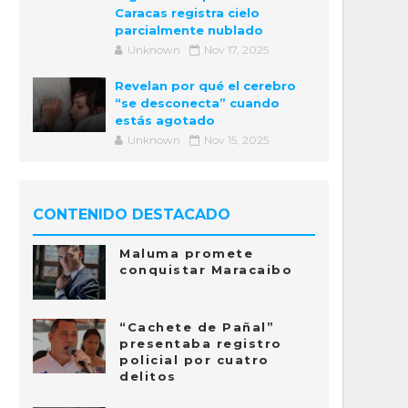
Caracas registra cielo
parcialmente nublado
Unknown
Nov 17, 2025
Revelan por qué el cerebro
“se desconecta” cuando
estás agotado
Unknown
Nov 15, 2025
CONTENIDO DESTACADO
Maluma promete
conquistar Maracaibo
“Cachete de Pañal”
presentaba registro
policial por cuatro
delitos