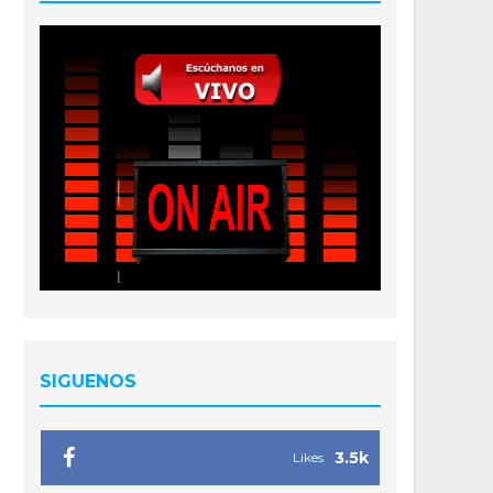
SIGUENOS
3.5k
Likes