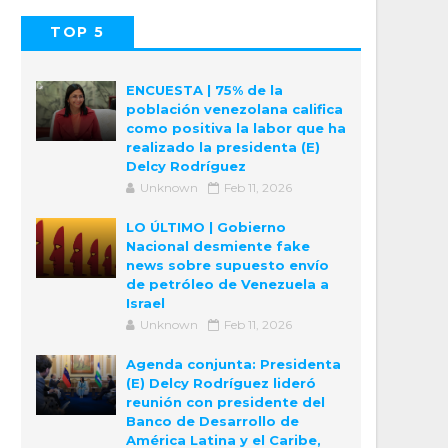
TOP 5
POPULAR
COMMENTS
ENCUESTA | 75% de la
población venezolana califica
como positiva la labor que ha
realizado la presidenta (E)
Delcy Rodríguez
Unknown
Feb 11, 2026
LO ÚLTIMO | Gobierno
Nacional desmiente fake
news sobre supuesto envío
de petróleo de Venezuela a
Israel
Unknown
Feb 11, 2026
Agenda conjunta: Presidenta
(E) Delcy Rodríguez lideró
reunión con presidente del
Banco de Desarrollo de
América Latina y el Caribe,