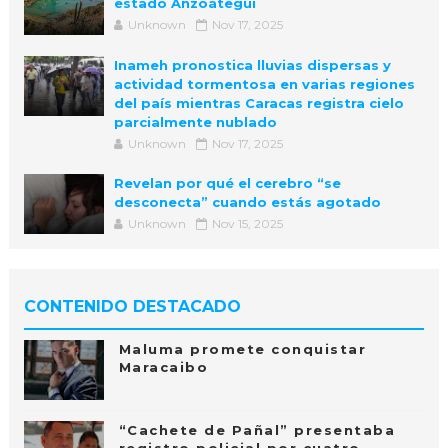
estado Anzoátegui
Unknown
Nov 17, 2025
Inameh pronostica lluvias dispersas y
actividad tormentosa en varias regiones
del país mientras Caracas registra cielo
parcialmente nublado
Unknown
Nov 17, 2025
Revelan por qué el cerebro “se
desconecta” cuando estás agotado
Unknown
Nov 15, 2025
CONTENIDO DESTACADO
Maluma promete conquistar
Maracaibo
“Cachete de Pañal” presentaba
registro policial por cuatro