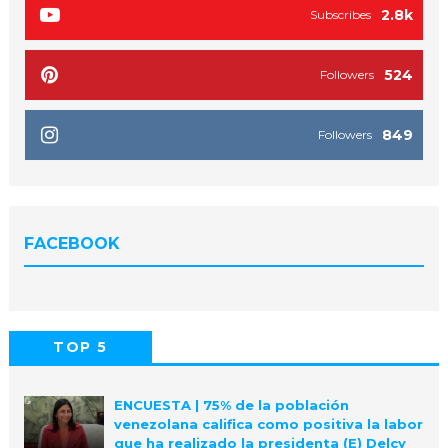
2.8k
Subscribes
524
Followers
849
Followers
FACEBOOK
TOP 5
POPULAR
COMMENTS
ENCUESTA | 75% de la población
venezolana califica como positiva la labor
que ha realizado la presidenta (E) Delcy