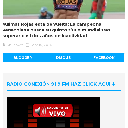
Yulimar Rojas está de vuelta: La campeona
venezolana busca su quinto título mundial tras
superar casi dos años de inactividad
Unknown
Sept 16, 2025
BLOGGER
DISQUS
FACEBOOK
RADIO CONEXIÓN 91.9 FM HAZ CLICK AQUI ⬇️