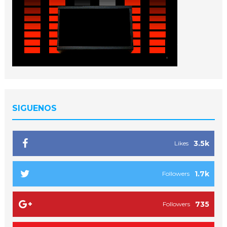
SIGUENOS
3.5k
Likes
1.7k
Followers
735
Followers