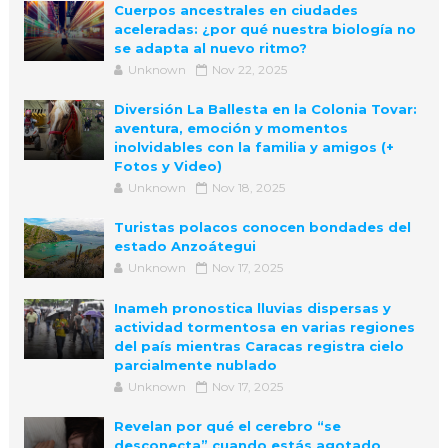
Cuerpos ancestrales en ciudades
aceleradas: ¿por qué nuestra biología no
se adapta al nuevo ritmo?
Unknown
Nov 22, 2025
Diversión La Ballesta en la Colonia Tovar:
aventura, emoción y momentos
inolvidables con la familia y amigos (+
Fotos y Video)
Unknown
Nov 18, 2025
Turistas polacos conocen bondades del
estado Anzoátegui
Unknown
Nov 17, 2025
Inameh pronostica lluvias dispersas y
actividad tormentosa en varias regiones
del país mientras Caracas registra cielo
parcialmente nublado
Unknown
Nov 17, 2025
Revelan por qué el cerebro “se
desconecta” cuando estás agotado