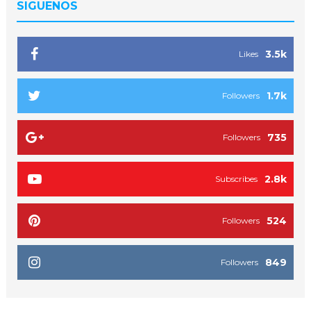
SIGUENOS
3.5k
Likes
1.7k
Followers
735
Followers
2.8k
Subscribes
524
Followers
849
Followers