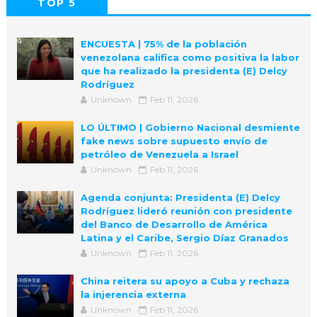
TOP 5
POPULAR
COMMENTS
ENCUESTA | 75% de la población
venezolana califica como positiva la labor
que ha realizado la presidenta (E) Delcy
Rodríguez
Unknown
Feb 11, 2026
LO ÚLTIMO | Gobierno Nacional desmiente
fake news sobre supuesto envío de
petróleo de Venezuela a Israel
Unknown
Feb 11, 2026
Agenda conjunta: Presidenta (E) Delcy
Rodríguez lideró reunión con presidente
del Banco de Desarrollo de América
Latina y el Caribe, Sergio Díaz Granados
Unknown
Feb 11, 2026
China reitera su apoyo a Cuba y rechaza
la injerencia externa
Unknown
Feb 11, 2026