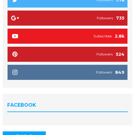
735
Followers
2.8k
Subscribes
524
Followers
849
Followers
FACEBOOK