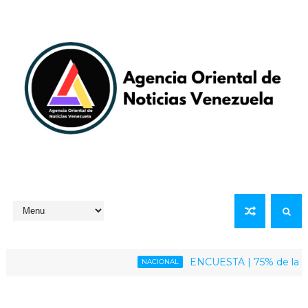
ENCUESTA | 75% de la poblaci
NACIONAL
inmediata del presidente Maduro y su esposa Cilia Flores