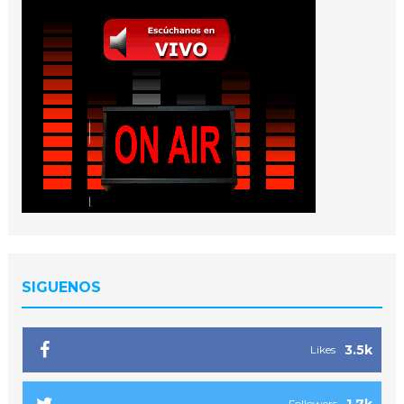
SIGUENOS
3.5k
Likes
1.7k
Followers