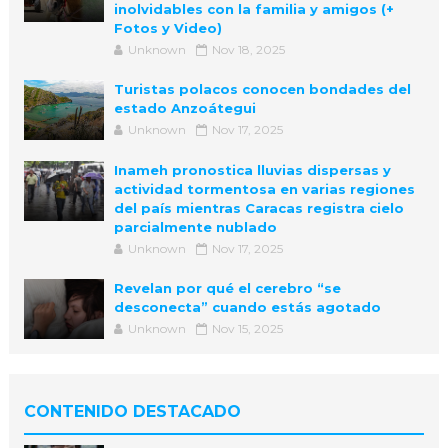
inolvidables con la familia y amigos (+
Fotos y Video)
Unknown
Nov 18, 2025
Turistas polacos conocen bondades del
estado Anzoátegui
Unknown
Nov 17, 2025
Inameh pronostica lluvias dispersas y
actividad tormentosa en varias regiones
del país mientras Caracas registra cielo
parcialmente nublado
Unknown
Nov 17, 2025
Revelan por qué el cerebro “se
desconecta” cuando estás agotado
Unknown
Nov 15, 2025
CONTENIDO DESTACADO