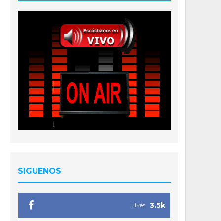
SIGUENOS
3.5k
Likes