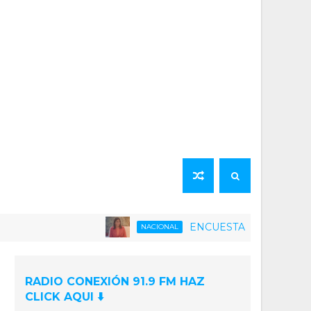
ENCUESTA | 75% de la población v
NACIONAL
RADIO CONEXIÓN 91.9 FM HAZ
CLICK AQUI ⬇️