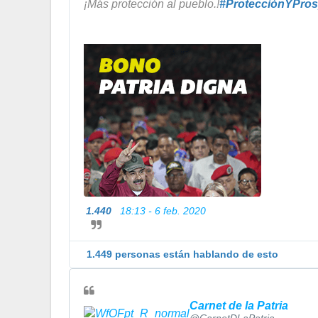
¡Más protección al pueblo.!
#
ProtecciónYPros
1.440
18:13 - 6 feb. 2020
1.449 personas están hablando de esto
Carnet de la Patria
@CarnetDLaPatria