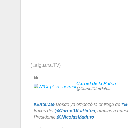
(LaIguana.TV)
Carnet de la Patria
@CarnetDLaPatria
#
Enterate
 Desde ya empezó la entrega de 
#
B
través del 
@
CarnetDLaPatria
, gracias a nuest
Presidente.
@
NicolasMaduro