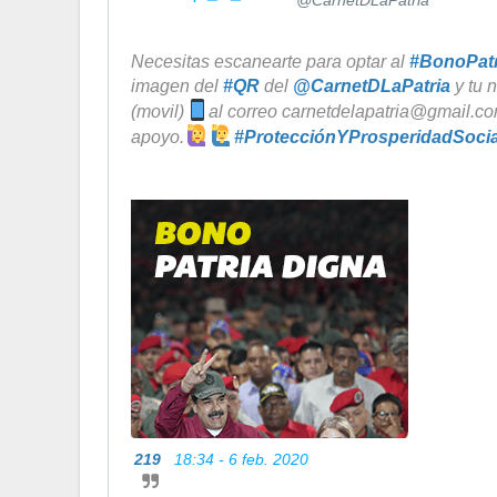
Necesitas escanearte para optar al 
#
BonoPatr
imagen del 
#
QR
 del 
@
CarnetDLaPatria
 y tu 
(movil)
al correo carnetdelapatria@gmail.com
apoyo.
#
ProtecciónYProsperidadSocia
219
18:34 - 6 feb. 2020