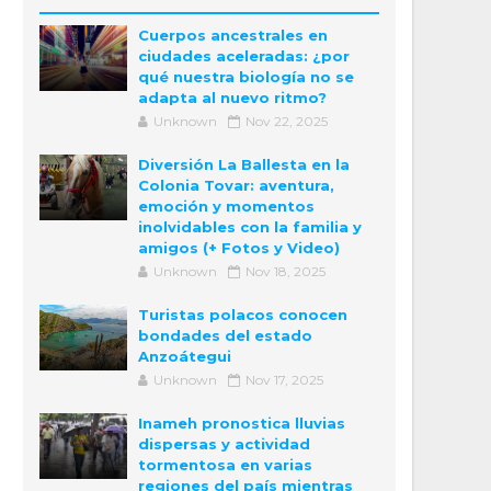
Cuerpos ancestrales en
ciudades aceleradas: ¿por
qué nuestra biología no se
adapta al nuevo ritmo?
Unknown
Nov 22, 2025
Diversión La Ballesta en la
Colonia Tovar: aventura,
emoción y momentos
inolvidables con la familia y
amigos (+ Fotos y Video)
Unknown
Nov 18, 2025
Turistas polacos conocen
bondades del estado
Anzoátegui
Unknown
Nov 17, 2025
Inameh pronostica lluvias
dispersas y actividad
tormentosa en varias
regiones del país mientras