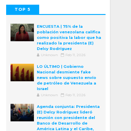
TOP 5
POPULAR
COMMENTS
ENCUESTA | 75% de la
población venezolana califica
como positiva la labor que ha
realizado la presidenta (E)
Delcy Rodríguez
Unknown
Feb 11, 2026
LO ÚLTIMO | Gobierno
Nacional desmiente fake
news sobre supuesto envío
de petróleo de Venezuela a
Israel
Unknown
Feb 11, 2026
Agenda conjunta: Presidenta
(E) Delcy Rodríguez lideró
reunión con presidente del
Banco de Desarrollo de
América Latina y el Caribe,