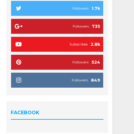
1.7k
Followers
735
Followers
2.8k
Subscribes
524
Followers
849
Followers
FACEBOOK