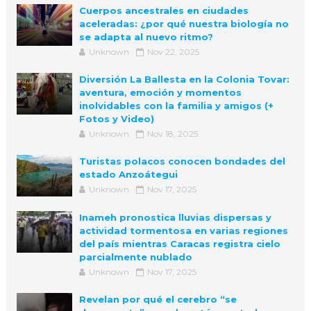
Cuerpos ancestrales en ciudades
aceleradas: ¿por qué nuestra biología no
se adapta al nuevo ritmo?
Unknown
Nov 22, 2025
Diversión La Ballesta en la Colonia Tovar:
aventura, emoción y momentos
inolvidables con la familia y amigos (+
Fotos y Video)
Unknown
Nov 18, 2025
Turistas polacos conocen bondades del
estado Anzoátegui
Unknown
Nov 17, 2025
Inameh pronostica lluvias dispersas y
actividad tormentosa en varias regiones
del país mientras Caracas registra cielo
parcialmente nublado
Unknown
Nov 17, 2025
Revelan por qué el cerebro “se