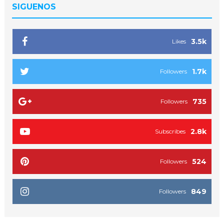
SIGUENOS
3.5k
Likes
1.7k
Followers
735
Followers
2.8k
Subscribes
524
Followers
849
Followers