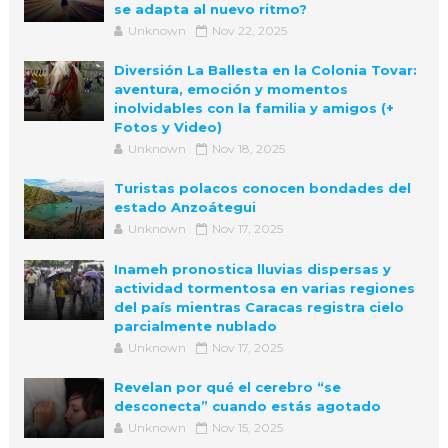
se adapta al nuevo ritmo?
Unknown
Nov 22, 2025
Diversión La Ballesta en la Colonia Tovar:
aventura, emoción y momentos
inolvidables con la familia y amigos (+
Fotos y Video)
Unknown
Nov 18, 2025
Turistas polacos conocen bondades del
estado Anzoátegui
Unknown
Nov 17, 2025
Inameh pronostica lluvias dispersas y
actividad tormentosa en varias regiones
del país mientras Caracas registra cielo
parcialmente nublado
Unknown
Nov 17, 2025
Revelan por qué el cerebro “se
desconecta” cuando estás agotado
Unknown
Nov 15, 2025