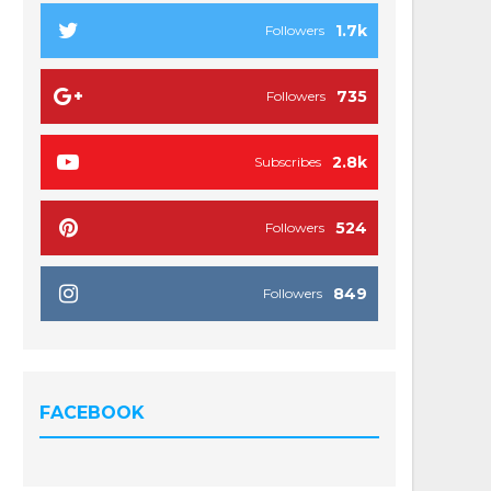
1.7k
Followers
735
Followers
2.8k
Subscribes
524
Followers
849
Followers
FACEBOOK