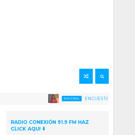
ENCUESTA | 75% de la población 
NACIONAL
RADIO CONEXIÓN 91.9 FM HAZ
CLICK AQUI ⬇️