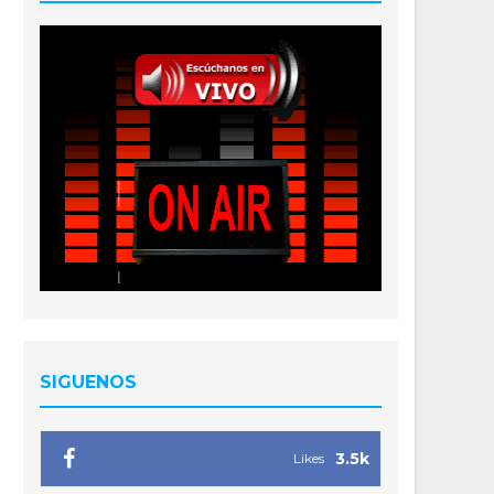
SIGUENOS
3.5k
Likes