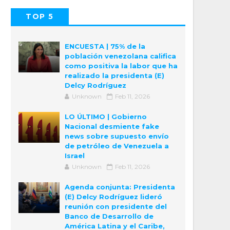
TOP 5
POPULAR
COMMENTS
ENCUESTA | 75% de la
población venezolana califica
como positiva la labor que ha
realizado la presidenta (E)
Delcy Rodríguez
Unknown
Feb 11, 2026
LO ÚLTIMO | Gobierno
Nacional desmiente fake
news sobre supuesto envío
de petróleo de Venezuela a
Israel
Unknown
Feb 11, 2026
Agenda conjunta: Presidenta
(E) Delcy Rodríguez lideró
reunión con presidente del
Banco de Desarrollo de
América Latina y el Caribe,