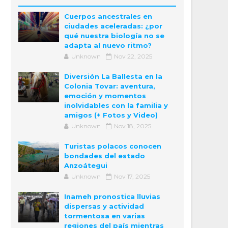
Cuerpos ancestrales en
ciudades aceleradas: ¿por
qué nuestra biología no se
adapta al nuevo ritmo?
Unknown
Nov 22, 2025
Diversión La Ballesta en la
Colonia Tovar: aventura,
emoción y momentos
inolvidables con la familia y
amigos (+ Fotos y Video)
Unknown
Nov 18, 2025
Turistas polacos conocen
bondades del estado
Anzoátegui
Unknown
Nov 17, 2025
Inameh pronostica lluvias
dispersas y actividad
tormentosa en varias
regiones del país mientras