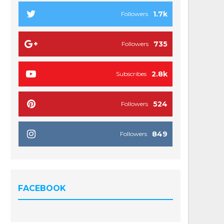
1.7k
Followers
735
Followers
2.8k
Subscribes
524
Followers
849
Followers
FACEBOOK