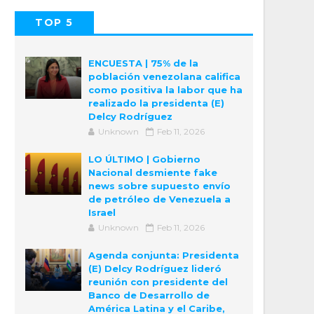
TOP 5
POPULAR
COMMENTS
ENCUESTA | 75% de la
población venezolana califica
como positiva la labor que ha
realizado la presidenta (E)
Delcy Rodríguez
Unknown
Feb 11, 2026
LO ÚLTIMO | Gobierno
Nacional desmiente fake
news sobre supuesto envío
de petróleo de Venezuela a
Israel
Unknown
Feb 11, 2026
Agenda conjunta: Presidenta
(E) Delcy Rodríguez lideró
reunión con presidente del
Banco de Desarrollo de
América Latina y el Caribe,