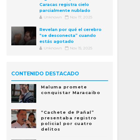
Caracas registra cielo
parcialmente nublado
Unknown
Nov 17, 2025
Revelan por qué el cerebro
“se desconecta” cuando
estás agotado
Unknown
Nov 15, 2025
CONTENIDO DESTACADO
Maluma promete
conquistar Maracaibo
“Cachete de Pañal”
presentaba registro
policial por cuatro
delitos