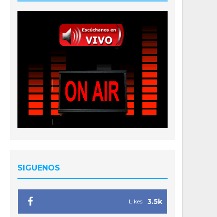
SIGUENOS
3.5k
Likes