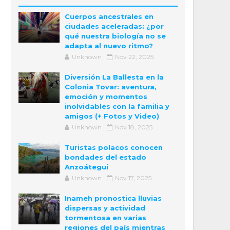
Cuerpos ancestrales en
ciudades aceleradas: ¿por
qué nuestra biología no se
adapta al nuevo ritmo?
Unknown
Nov 22, 2025
Diversión La Ballesta en la
Colonia Tovar: aventura,
emoción y momentos
inolvidables con la familia y
amigos (+ Fotos y Video)
Unknown
Nov 18, 2025
Turistas polacos conocen
bondades del estado
Anzoátegui
Unknown
Nov 17, 2025
Inameh pronostica lluvias
dispersas y actividad
tormentosa en varias
regiones del país mientras