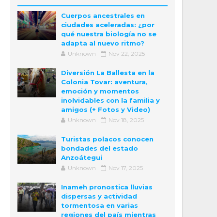
Cuerpos ancestrales en
ciudades aceleradas: ¿por
qué nuestra biología no se
adapta al nuevo ritmo?
Unknown
Nov 22, 2025
Diversión La Ballesta en la
Colonia Tovar: aventura,
emoción y momentos
inolvidables con la familia y
amigos (+ Fotos y Video)
Unknown
Nov 18, 2025
Turistas polacos conocen
bondades del estado
Anzoátegui
Unknown
Nov 17, 2025
Inameh pronostica lluvias
dispersas y actividad
tormentosa en varias
regiones del país mientras