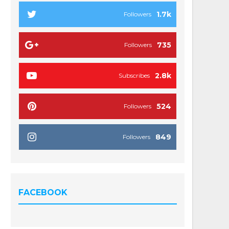
1.7k
Followers
735
Followers
2.8k
Subscribes
524
Followers
849
Followers
FACEBOOK