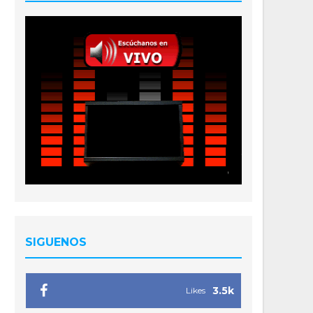
SIGUENOS
3.5k
Likes