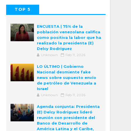
TOP 5
POPULAR
COMMENTS
ENCUESTA | 75% de la
población venezolana califica
como positiva la labor que ha
realizado la presidenta (E)
Delcy Rodríguez
Unknown
Feb 11, 2026
LO ÚLTIMO | Gobierno
Nacional desmiente fake
news sobre supuesto envío
de petróleo de Venezuela a
Israel
Unknown
Feb 11, 2026
Agenda conjunta: Presidenta
(E) Delcy Rodríguez lideró
reunión con presidente del
Banco de Desarrollo de
América Latina y el Caribe,