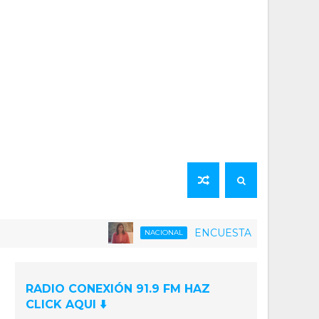
ENCUESTA | 75% de la población ve
NACIONAL
RADIO CONEXIÓN 91.9 FM HAZ
CLICK AQUI ⬇️