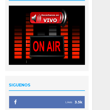
SIGUENOS
3.5k
Likes