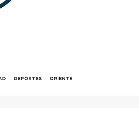
AD
DEPORTES
ORIENTE
duro y su esposa Cilia Flores