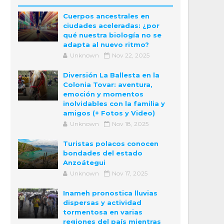
Cuerpos ancestrales en
ciudades aceleradas: ¿por
qué nuestra biología no se
adapta al nuevo ritmo?
Unknown
Nov 22, 2025
Diversión La Ballesta en la
Colonia Tovar: aventura,
emoción y momentos
inolvidables con la familia y
amigos (+ Fotos y Video)
Unknown
Nov 18, 2025
Turistas polacos conocen
bondades del estado
Anzoátegui
Unknown
Nov 17, 2025
Inameh pronostica lluvias
dispersas y actividad
tormentosa en varias
regiones del país mientras