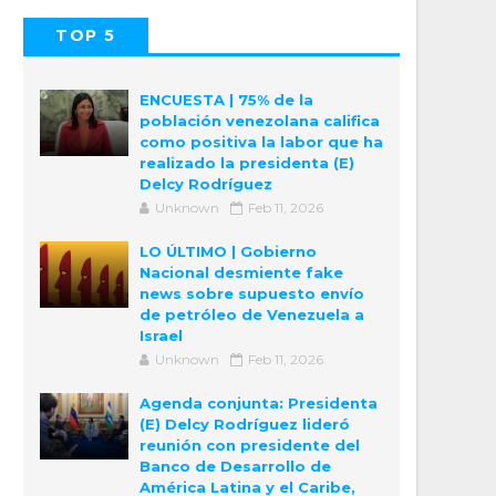
TOP 5
POPULAR
COMMENTS
ENCUESTA | 75% de la
población venezolana califica
como positiva la labor que ha
realizado la presidenta (E)
Delcy Rodríguez
Unknown
Feb 11, 2026
LO ÚLTIMO | Gobierno
Nacional desmiente fake
news sobre supuesto envío
de petróleo de Venezuela a
Israel
Unknown
Feb 11, 2026
Agenda conjunta: Presidenta
(E) Delcy Rodríguez lideró
reunión con presidente del
Banco de Desarrollo de
América Latina y el Caribe,