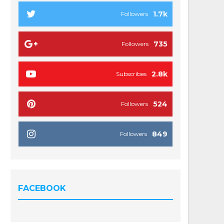
1.7k
Followers
735
Followers
2.8k
Subscribes
524
Followers
849
Followers
FACEBOOK