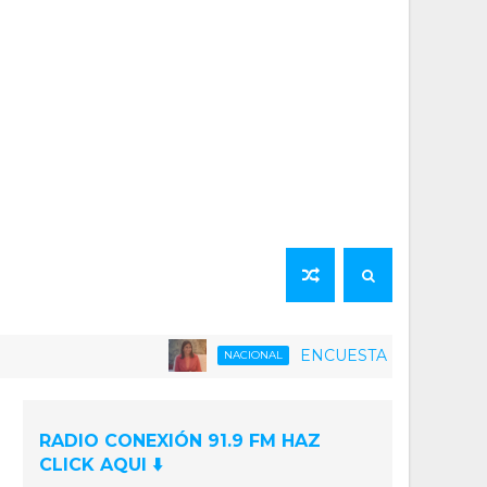
ENCUESTA | 75% de la población v
NACIONAL
RADIO CONEXIÓN 91.9 FM HAZ
CLICK AQUI ⬇️