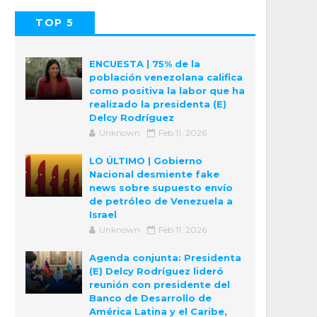
TOP 5
POPULAR
COMMENTS
ENCUESTA | 75% de la
población venezolana califica
como positiva la labor que ha
realizado la presidenta (E)
Delcy Rodríguez
Unknown
Feb 11, 2026
LO ÚLTIMO | Gobierno
Nacional desmiente fake
news sobre supuesto envío
de petróleo de Venezuela a
Israel
Unknown
Feb 11, 2026
Agenda conjunta: Presidenta
(E) Delcy Rodríguez lideró
reunión con presidente del
Banco de Desarrollo de
América Latina y el Caribe,