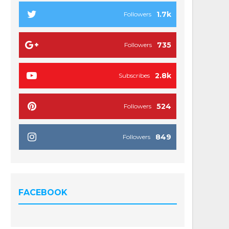
1.7k
Followers
735
Followers
2.8k
Subscribes
524
Followers
849
Followers
FACEBOOK