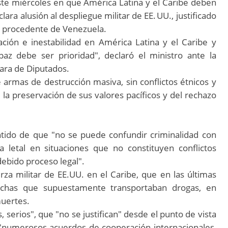
ó este miércoles en que América Latina y el Caribe deben
ra alusión al despliegue militar de EE. UU., justificado
co procedente de Venezuela.
ión e inestabilidad en América Latina y el Caribe y
z debe ser prioridad", declaró el ministro ante la
ara de Diputados.
 armas de destrucción masiva, sin conflictos étnicos y
 la preservación de sus valores pacíficos y del rechazo
sentido de que "no se puede confundir criminalidad con
 letal en situaciones que no constituyen conflictos
debido proceso legal".
erza militar de EE.UU. en el Caribe, que en las últimas
chas que supuestamente transportaban drogas, en
muertes.
, serios", que "no se justifican" desde el punto de vista
 "numerosos acuerdos de cooperación internacionales,