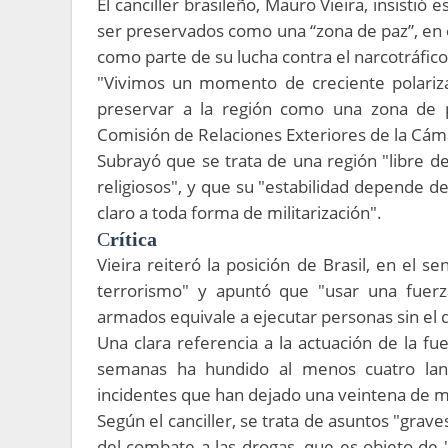
El canciller brasileño, Mauro Vieira, insisti
ser preservados como una “zona de paz”, en cla
como parte de su lucha contra el narcotráfi
"Vivimos un momento de creciente polarizac
preservar a la región como una zona de pa
Comisión de Relaciones Exteriores de la Cám
Subrayó que se trata de una región "libre de
religiosos", y que su "estabilidad depende de
claro a toda forma de militarización".
C
rítica
Vieira reiteró la posición de Brasil, en el 
terrorismo" y apuntó que "usar una fuerza
armados equivale a ejecutar personas sin el 
Una clara referencia a la actuación de la fu
semanas ha hundido al menos cuatro lan
incidentes que han dejado una veintena de 
Según el canciller, se trata de asuntos "graves
del combate a las drogas, que es objeto de