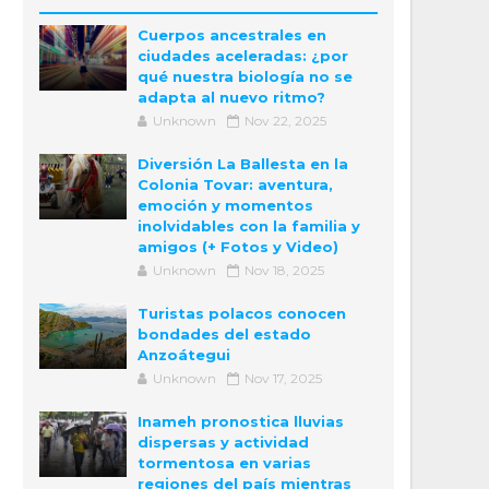
Cuerpos ancestrales en
ciudades aceleradas: ¿por
qué nuestra biología no se
adapta al nuevo ritmo?
Unknown
Nov 22, 2025
Diversión La Ballesta en la
Colonia Tovar: aventura,
emoción y momentos
inolvidables con la familia y
amigos (+ Fotos y Video)
Unknown
Nov 18, 2025
Turistas polacos conocen
bondades del estado
Anzoátegui
Unknown
Nov 17, 2025
Inameh pronostica lluvias
dispersas y actividad
tormentosa en varias
regiones del país mientras