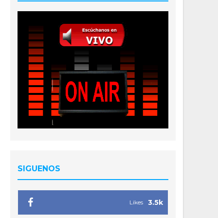
SIGUENOS
3.5k
Likes