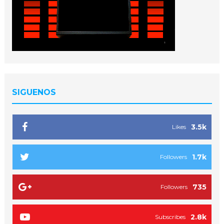
SIGUENOS
3.5k
Likes
1.7k
Followers
735
Followers
2.8k
Subscribes