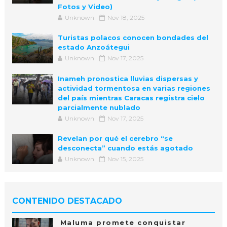
Fotos y Video)
Unknown
Nov 18, 2025
Turistas polacos conocen bondades del
estado Anzoátegui
Unknown
Nov 17, 2025
Inameh pronostica lluvias dispersas y
actividad tormentosa en varias regiones
del país mientras Caracas registra cielo
parcialmente nublado
Unknown
Nov 17, 2025
Revelan por qué el cerebro “se
desconecta” cuando estás agotado
Unknown
Nov 15, 2025
CONTENIDO DESTACADO
Maluma promete conquistar