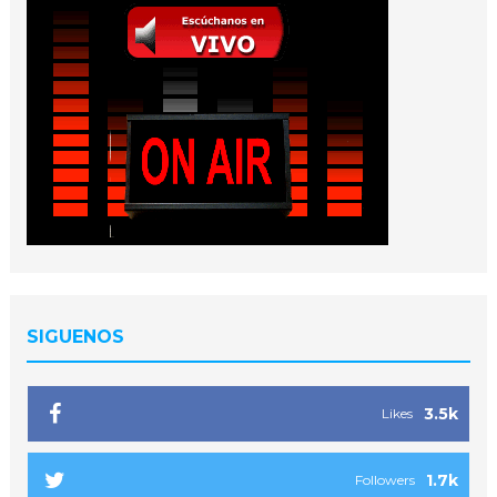
SIGUENOS
3.5k
Likes
1.7k
Followers