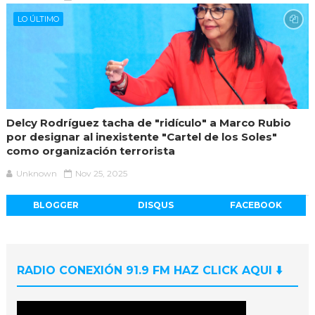
LO ÚLTIMO
Delcy Rodríguez tacha de "ridículo" a Marco Rubio
por designar al inexistente "Cartel de los Soles"
como organización terrorista
Unknown
Nov 25, 2025
BLOGGER
DISQUS
FACEBOOK
RADIO CONEXIÓN 91.9 FM HAZ CLICK AQUI ⬇️