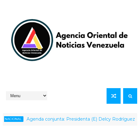
Agenda conjunta: Presidenta (E) Delcy Rodríguez lideró r
IONAL