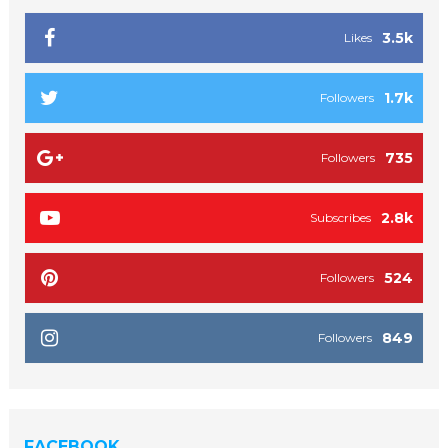
3.5k
Likes
1.7k
Followers
735
Followers
2.8k
Subscribes
524
Followers
849
Followers
FACEBOOK