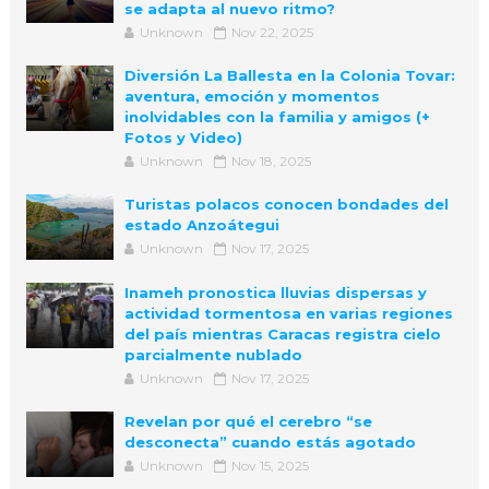
se adapta al nuevo ritmo?
Unknown
Nov 22, 2025
Diversión La Ballesta en la Colonia Tovar:
aventura, emoción y momentos
inolvidables con la familia y amigos (+
Fotos y Video)
Unknown
Nov 18, 2025
Turistas polacos conocen bondades del
estado Anzoátegui
Unknown
Nov 17, 2025
Inameh pronostica lluvias dispersas y
actividad tormentosa en varias regiones
del país mientras Caracas registra cielo
parcialmente nublado
Unknown
Nov 17, 2025
Revelan por qué el cerebro “se
desconecta” cuando estás agotado
Unknown
Nov 15, 2025