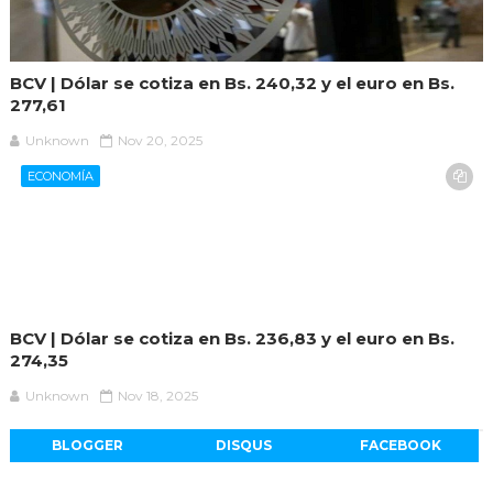
BCV | Dólar se cotiza en Bs. 240,32 y el euro en Bs.
277,61
Unknown
Nov 20, 2025
ECONOMÍA
BCV | Dólar se cotiza en Bs. 236,83 y el euro en Bs.
274,35
Unknown
Nov 18, 2025
BLOGGER
DISQUS
FACEBOOK