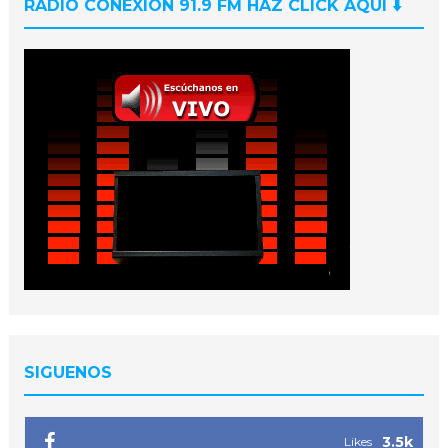
RADIO CONEXIÓN 91.9 FM HAZ CLICK AQUI ⬇️
SIGUENOS
3.5k
Likes