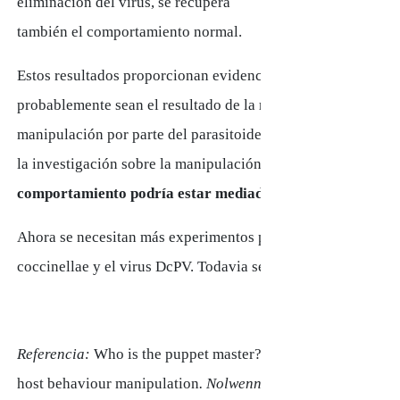
eliminación del virus, se recupera
también el comportamiento normal.
Estos resultados proporcionan evidencia de que los cambios
probablemente sean el resultado de la replicación de DcPV en
manipulación por parte del parasitoide. Además, la investiga
la investigación sobre la manipulación parasitaria al
sugerir
comportamiento podría estar mediada por simbiontes.
Ahora se necesitan más experimentos para caracterizar la nat
coccinellae y el virus DcPV. Todavia se desconoce si la
simb
Referencia:
Who is the puppet master? Replication of a paras
host behaviour manipulation
. Nolwenn M. Dheilly. (2015) Pr