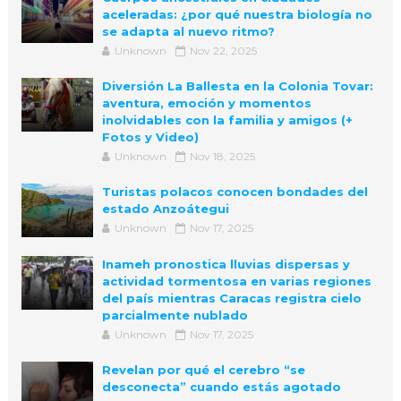
aceleradas: ¿por qué nuestra biología no
se adapta al nuevo ritmo?
Unknown
Nov 22, 2025
Diversión La Ballesta en la Colonia Tovar:
aventura, emoción y momentos
inolvidables con la familia y amigos (+
Fotos y Video)
Unknown
Nov 18, 2025
Turistas polacos conocen bondades del
estado Anzoátegui
Unknown
Nov 17, 2025
Inameh pronostica lluvias dispersas y
actividad tormentosa en varias regiones
del país mientras Caracas registra cielo
parcialmente nublado
Unknown
Nov 17, 2025
Revelan por qué el cerebro “se
desconecta” cuando estás agotado