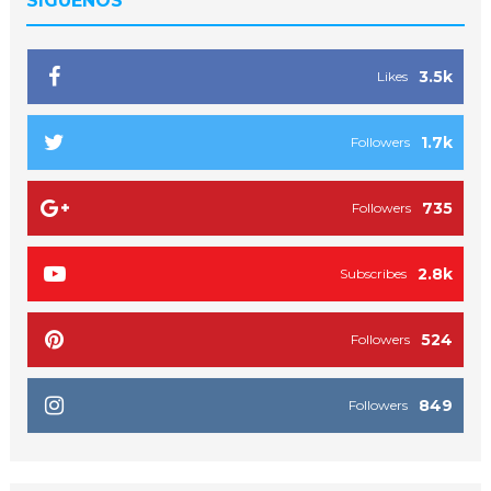
SIGUENOS
3.5k
Likes
1.7k
Followers
735
Followers
2.8k
Subscribes
524
Followers
849
Followers