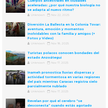
Cuerpos ancestrales en ciudades
aceleradas: ¿por qué nuestra biología no
se adapta al nuevo ritmo?
Unknown
Nov 22, 2025
Diversión La Ballesta en la Colonia Tovar:
aventura, emoción y momentos
inolvidables con la familia y amigos (+
Fotos y Video)
Unknown
Nov 18, 2025
Turistas polacos conocen bondades del
estado Anzoátegui
Unknown
Nov 17, 2025
Inameh pronostica lluvias dispersas y
actividad tormentosa en varias regiones
del país mientras Caracas registra cielo
parcialmente nublado
Unknown
Nov 17, 2025
Revelan por qué el cerebro “se
desconecta” cuando estás agotado