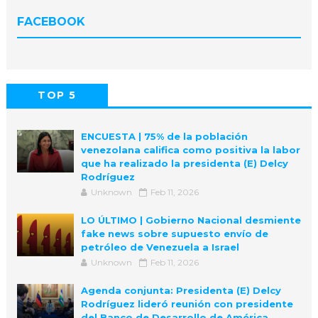
FACEBOOK
TOP 5
POPULAR
COMMENTS
ENCUESTA | 75% de la población
venezolana califica como positiva la labor
que ha realizado la presidenta (E) Delcy
Rodríguez
Unknown
Feb 11, 2026
LO ÚLTIMO | Gobierno Nacional desmiente
fake news sobre supuesto envío de
petróleo de Venezuela a Israel
Unknown
Feb 11, 2026
Agenda conjunta: Presidenta (E) Delcy
Rodríguez lideró reunión con presidente
del Banco de Desarrollo de América