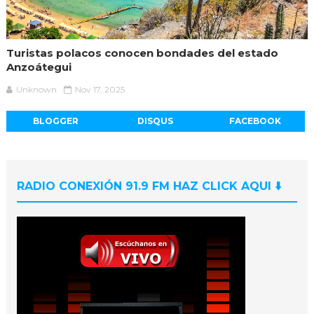
Turistas polacos conocen bondades del estado
Anzoátegui
Unknown
Nov 17, 2025
BLOGGER
DISQUS
FACEBOOK
RADIO CONEXIÓN 91.9 FM HAZ CLICK AQUI ⬇️