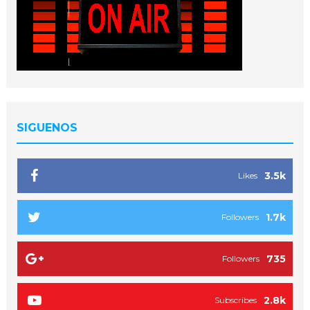
SIGUENOS
3.5k
Likes
1.7k
Followers
735
Followers
2.8k
Subscribes