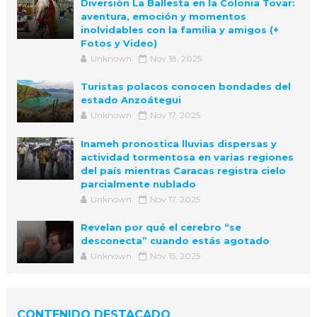
Diversión La Ballesta en la Colonia Tovar:
aventura, emoción y momentos
inolvidables con la familia y amigos (+
Fotos y Video)
Unknown
Nov 18, 2025
Turistas polacos conocen bondades del
estado Anzoátegui
Unknown
Nov 17, 2025
Inameh pronostica lluvias dispersas y
actividad tormentosa en varias regiones
del país mientras Caracas registra cielo
parcialmente nublado
Unknown
Nov 17, 2025
Revelan por qué el cerebro “se
desconecta” cuando estás agotado
Unknown
Nov 15, 2025
CONTENIDO DESTACADO