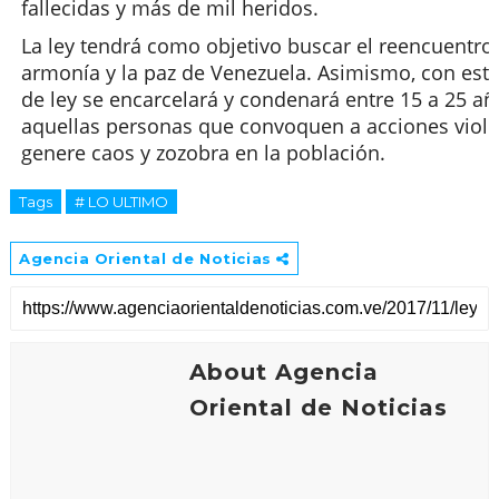
fallecidas y más de mil heridos.
e
e
t
s
e
a
La ley tendrá como objetivo buscar el reencuentro,
t
t
armonía y la paz de Venezuela. Asimismo, con est
a
s
de ley se encarcelará y condenará entre 15 a 25 añ
s
aquellas personas que convoquen a acciones viole
genere caos y zozobra en la población.
Tags
# LO ULTIMO
Agencia Oriental de Noticias
About Agencia
Oriental de Noticias