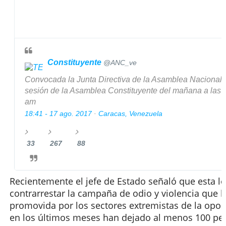
Constituyente
@ANC_ve
Convocada la Junta Directiva de la Asamblea Nacional a
sesión de la Asamblea Constituyente del mañana a las 
am
18:41 - 17 ago. 2017
·
Caracas, Venezuela
33
267
88
3
2
8
3
6
8
r
7
m
Recientemente el jefe de Estado señaló que esta l
e
R
e
contrarrestar la campaña de odio y violencia que h
s
e
g
promovida por los sectores extremistas de la opos
p
t
u
en los últimos meses han dejado al menos 100 pe
u
w
s