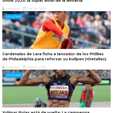
Show 2025: la Super Bowl de la lencería
Unknown
Oct 09, 2025
LO ULTIMO
Cardenales de Lara ficha a lanzador de los Phillies
de Philadelphia para reforzar su bullpen (+Detalles)
Unknown
Sept 16, 2025
LO ULTIMO
Yulimar Rojas está de vuelta: La campeona