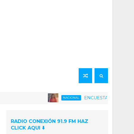
ENCUESTA | 75% de la población 
NACIONAL
RADIO CONEXIÓN 91.9 FM HAZ
CLICK AQUI ⬇️