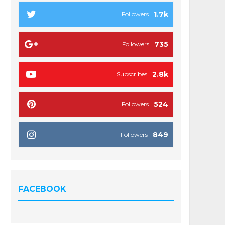
1.7k
Followers
735
Followers
2.8k
Subscribes
524
Followers
849
Followers
FACEBOOK