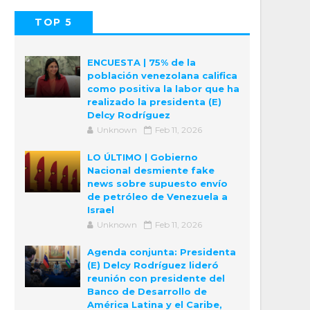
TOP 5
POPULAR
COMMENTS
ENCUESTA | 75% de la
población venezolana califica
como positiva la labor que ha
realizado la presidenta (E)
Delcy Rodríguez
Unknown
Feb 11, 2026
LO ÚLTIMO | Gobierno
Nacional desmiente fake
news sobre supuesto envío
de petróleo de Venezuela a
Israel
Unknown
Feb 11, 2026
Agenda conjunta: Presidenta
(E) Delcy Rodríguez lideró
reunión con presidente del
Banco de Desarrollo de
América Latina y el Caribe,