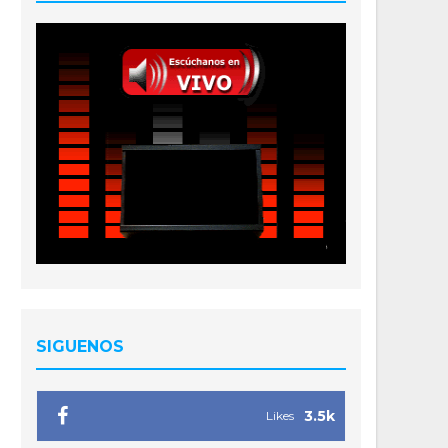
SIGUENOS
3.5k
Likes