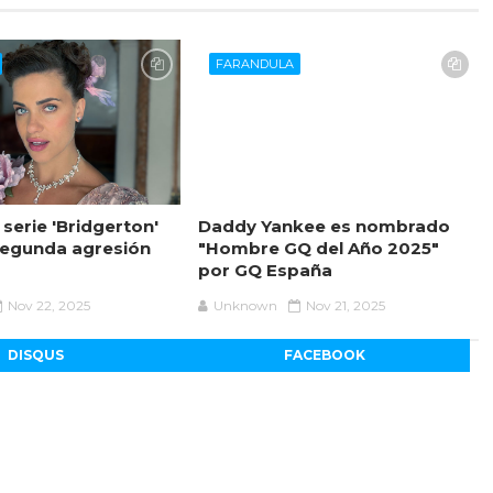
FARANDULA
a serie 'Bridgerton'
Daddy Yankee es nombrado
segunda agresión
"Hombre GQ del Año 2025"
por GQ España
Nov 22, 2025
Unknown
Nov 21, 2025
DISQUS
FACEBOOK