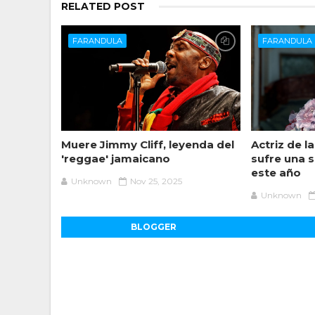
RELATED POST
FARANDULA
FARANDULA
Muere Jimmy Cliff, leyenda del
Actriz de l
'reggae' jamaicano
sufre una 
este año
Unknown
Nov 25, 2025
Unknown
BLOGGER