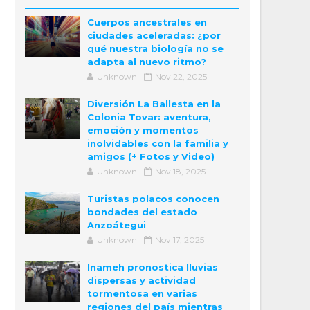
Cuerpos ancestrales en
ciudades aceleradas: ¿por
qué nuestra biología no se
adapta al nuevo ritmo?
Unknown
Nov 22, 2025
Diversión La Ballesta en la
Colonia Tovar: aventura,
emoción y momentos
inolvidables con la familia y
amigos (+ Fotos y Video)
Unknown
Nov 18, 2025
Turistas polacos conocen
bondades del estado
Anzoátegui
Unknown
Nov 17, 2025
Inameh pronostica lluvias
dispersas y actividad
tormentosa en varias
regiones del país mientras