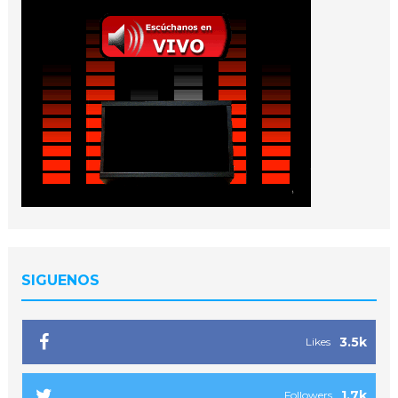
SIGUENOS
3.5k
Likes
1.7k
Followers