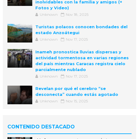
inolvidables con la familia y amigos (+
Fotos y Video)
Unknown
Nov 18, 2025
Turistas polacos conocen bondades del
estado Anzoátegui
Unknown
Nov 17, 2025
Inameh pronostica lluvias dispersas y
actividad tormentosa en varias regiones
del país mientras Caracas registra cielo
parcialmente nublado
Unknown
Nov 17, 2025
Revelan por qué el cerebro “se
desconecta” cuando estás agotado
Unknown
Nov 15, 2025
CONTENIDO DESTACADO