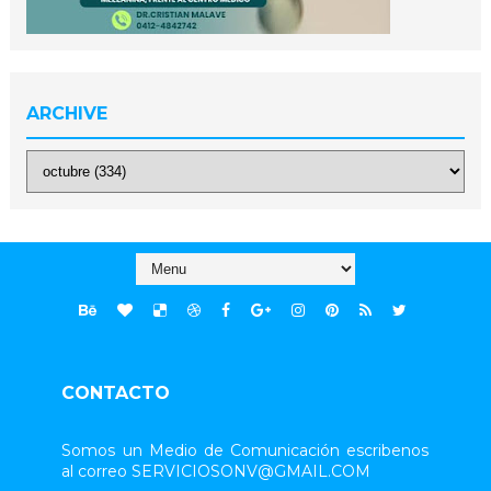
ARCHIVE
CONTACTO
Somos un Medio de Comunicación escribenos
al correo SERVICIOSONV@GMAIL.COM