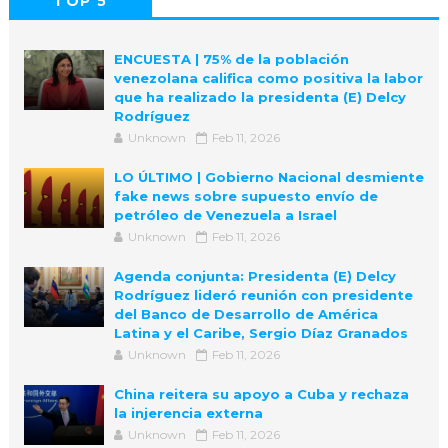
TOP 5
POPULAR
COMMENTS
ENCUESTA | 75% de la población
venezolana califica como positiva la labor
que ha realizado la presidenta (E) Delcy
Rodríguez
Unknown
Feb 11, 2026
LO ÚLTIMO | Gobierno Nacional desmiente
fake news sobre supuesto envío de
petróleo de Venezuela a Israel
Unknown
Feb 11, 2026
Agenda conjunta: Presidenta (E) Delcy
Rodríguez lideró reunión con presidente
del Banco de Desarrollo de América
Latina y el Caribe, Sergio Díaz Granados
Unknown
Feb 11, 2026
China reitera su apoyo a Cuba y rechaza
la injerencia externa
Unknown
Feb 11, 2026