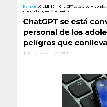
Home
LO ÚLTIMO
ChatGPT se está convirtiendo en
que conlleva, según expertos
ChatGPT se está convi
personal de los adole
pelïgros que conllev
9 months ago
LO ÚLTIMO,