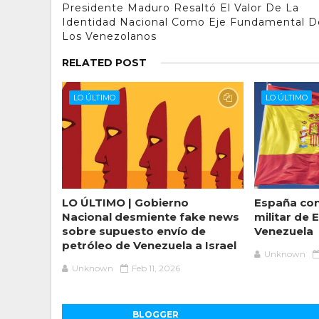
Presidente Maduro Resaltó El Valor De La
Identidad Nacional Como Eje Fundamental D
Los Venezolanos
RELATED POST
LO ÚLTIMO
LO ÚLTIMO
LO ÚLTIMO | Gobierno
España co
Nacional desmiente fake news
militar de 
sobre supuesto envío de
Venezuela
petróleo de Venezuela a Israel
Unknown
Unknown
Feb 11, 2026
BLOGGER