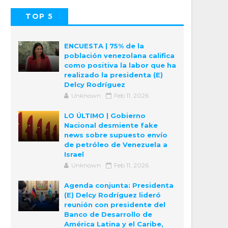
TOP 5
POPULAR
COMMENTS
ENCUESTA | 75% de la
población venezolana califica
como positiva la labor que ha
realizado la presidenta (E)
Delcy Rodríguez
Unknown
Feb 11, 2026
LO ÚLTIMO | Gobierno
Nacional desmiente fake
news sobre supuesto envío
de petróleo de Venezuela a
Israel
Unknown
Feb 11, 2026
Agenda conjunta: Presidenta
(E) Delcy Rodríguez lideró
reunión con presidente del
Banco de Desarrollo de
América Latina y el Caribe,