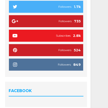
1.7k
Followers
735
Followers
2.8k
Subscribes
524
Followers
849
Followers
FACEBOOK