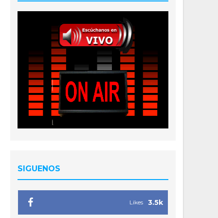
SIGUENOS
3.5k
Likes