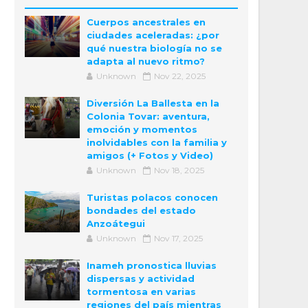
Cuerpos ancestrales en
ciudades aceleradas: ¿por
qué nuestra biología no se
adapta al nuevo ritmo?
Unknown
Nov 22, 2025
Diversión La Ballesta en la
Colonia Tovar: aventura,
emoción y momentos
inolvidables con la familia y
amigos (+ Fotos y Video)
Unknown
Nov 18, 2025
Turistas polacos conocen
bondades del estado
Anzoátegui
Unknown
Nov 17, 2025
Inameh pronostica lluvias
dispersas y actividad
tormentosa en varias
regiones del país mientras