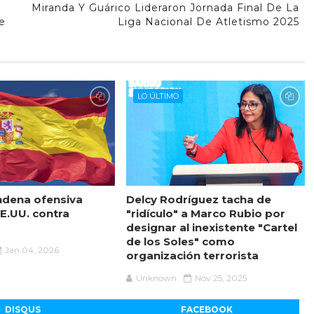
Miranda Y Guárico Lideraron Jornada Final De La
e
Liga Nacional De Atletismo 2025
LO ÚLTIMO
ndena ofensiva
Delcy Rodríguez tacha de
EE.UU. contra
"ridículo" a Marco Rubio por
designar al inexistente "Cartel
de los Soles" como
Jan 04, 2026
organización terrorista
Unknown
Nov 25, 2025
DISQUS
FACEBOOK