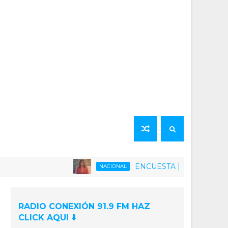
ENCUESTA | 75% de la población v
NACIONAL
RADIO CONEXIÓN 91.9 FM HAZ
CLICK AQUI ⬇️