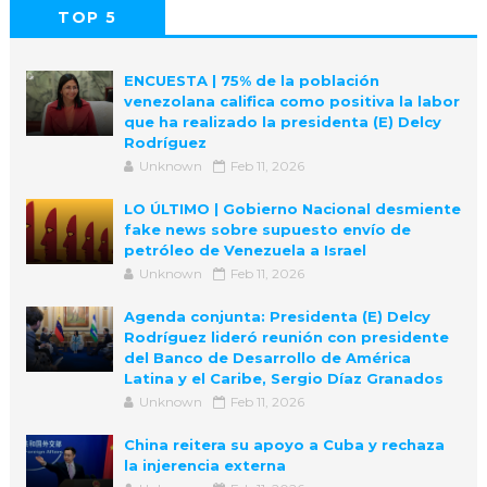
TOP 5
POPULAR
COMMENTS
ENCUESTA | 75% de la población
venezolana califica como positiva la labor
que ha realizado la presidenta (E) Delcy
Rodríguez
Unknown
Feb 11, 2026
LO ÚLTIMO | Gobierno Nacional desmiente
fake news sobre supuesto envío de
petróleo de Venezuela a Israel
Unknown
Feb 11, 2026
Agenda conjunta: Presidenta (E) Delcy
Rodríguez lideró reunión con presidente
del Banco de Desarrollo de América
Latina y el Caribe, Sergio Díaz Granados
Unknown
Feb 11, 2026
China reitera su apoyo a Cuba y rechaza
la injerencia externa