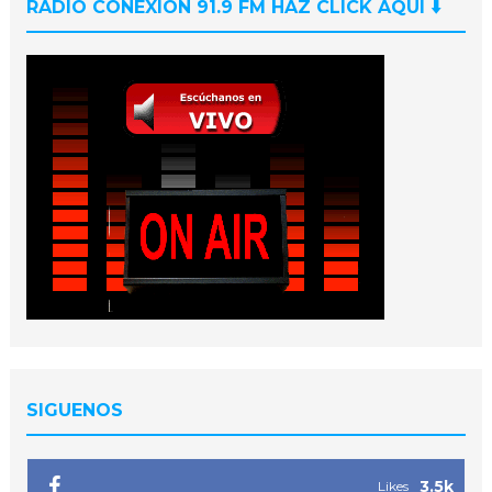
RADIO CONEXIÓN 91.9 FM HAZ CLICK AQUI ⬇️
SIGUENOS
3.5k
Likes