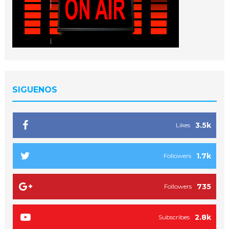
SIGUENOS
3.5k
Likes
1.7k
Followers
735
Followers
2.8k
Subscribes