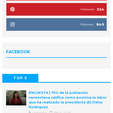
524
Followers
849
Followers
FACEBOOK
TOP 5
POPULAR
COMMENTS
ENCUESTA | 75% de la población
venezolana califica como positiva la labor
que ha realizado la presidenta (E) Delcy
Rodríguez
Unknown
Feb 11, 2026