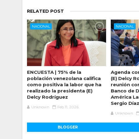
RELATED POST
NACIONAL
NACIONAL
ENCUESTA | 75% de la
Agenda con
población venezolana califica
(E) Delcy R
como positiva la labor que ha
reunión co
realizado la presidenta (E)
Banco de D
Delcy Rodríguez
América Lat
Sergio Día
Unknown
Feb 11, 2026
Unknown
BLOGGER