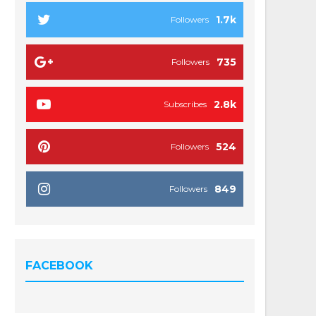
1.7k
Followers
735
Followers
2.8k
Subscribes
524
Followers
849
Followers
FACEBOOK