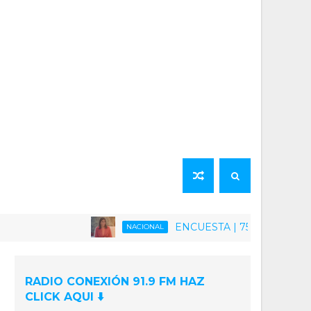
ENCUESTA | 75% de la población ven
NACIONAL
RADIO CONEXIÓN 91.9 FM HAZ
CLICK AQUI ⬇️