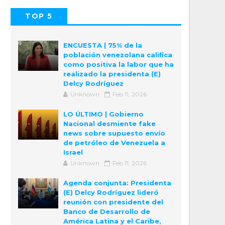
TOP 5
POPULAR
COMMENTS
ENCUESTA | 75% de la
población venezolana califica
como positiva la labor que ha
realizado la presidenta (E)
Delcy Rodríguez
Unknown
Feb 11, 2026
LO ÚLTIMO | Gobierno
Nacional desmiente fake
news sobre supuesto envío
de petróleo de Venezuela a
Israel
Unknown
Feb 11, 2026
Agenda conjunta: Presidenta
(E) Delcy Rodríguez lideró
reunión con presidente del
Banco de Desarrollo de
América Latina y el Caribe,