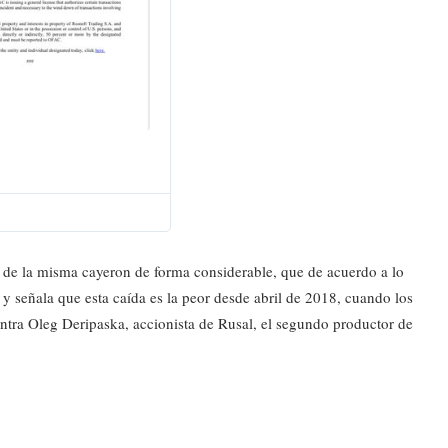
I
n
f
o
r
m
a
 de la misma cayeron de forma considerable, que de acuerdo a lo
c
y señala que esta caída es la peor desde abril de 2018, cuando los
i
ntra Oleg Deripaska, accionista de Rusal, el segundo productor de
ó
n
y
p
r
i
v