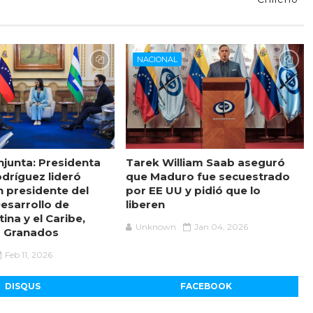
NACIONAL
junta: Presidenta
Tarek William Saab aseguró
odríguez lideró
que Maduro fue secuestrado
n presidente del
por EE UU y pidió que lo
esarrollo de
liberen
ina y el Caribe,
Unknown
Jan 04, 2026
z Granados
Feb 11, 2026
DISQUS
FACEBOOK