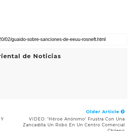
a
c
i
d
a
d
d
e
T
w
iental de Noticias
i
t
t
e
r
A
d
s
Older Article
 Y
VIDEO: 'Héroe Anónimo' Frustra Con Una
Zancadilla Un Robo En Un Centro Comercial
Chileno