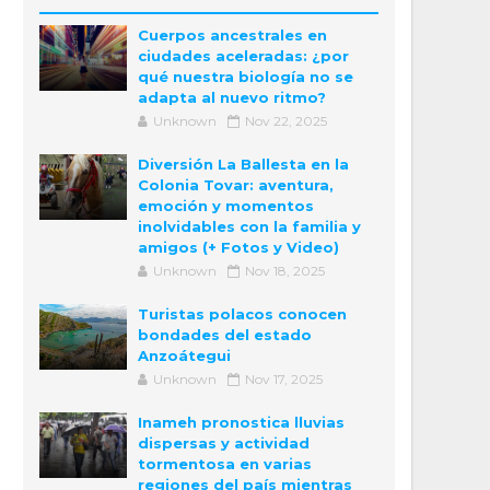
Cuerpos ancestrales en
ciudades aceleradas: ¿por
qué nuestra biología no se
adapta al nuevo ritmo?
Unknown
Nov 22, 2025
Diversión La Ballesta en la
Colonia Tovar: aventura,
emoción y momentos
inolvidables con la familia y
amigos (+ Fotos y Video)
Unknown
Nov 18, 2025
Turistas polacos conocen
bondades del estado
Anzoátegui
Unknown
Nov 17, 2025
Inameh pronostica lluvias
dispersas y actividad
tormentosa en varias
regiones del país mientras