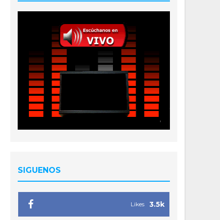
SIGUENOS
3.5k
Likes