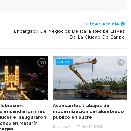
Older Article
Encargado De Negocios De Italia Recibe Llaves
De La Ciudad De Caripe
ORIENTE
elebración:
Avanzan los trabajos de
es encendieron más
modernización del alumbrado
 luces e inauguraron
público en Sucre
 2025 en Maturín,
Unknown
Nov 14, 2025
nagas