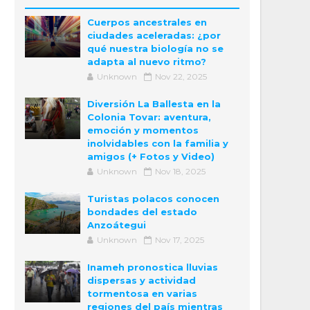
Cuerpos ancestrales en
ciudades aceleradas: ¿por
qué nuestra biología no se
adapta al nuevo ritmo?
Unknown
Nov 22, 2025
Diversión La Ballesta en la
Colonia Tovar: aventura,
emoción y momentos
inolvidables con la familia y
amigos (+ Fotos y Video)
Unknown
Nov 18, 2025
Turistas polacos conocen
bondades del estado
Anzoátegui
Unknown
Nov 17, 2025
Inameh pronostica lluvias
dispersas y actividad
tormentosa en varias
regiones del país mientras