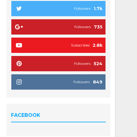
1.7k
Followers
735
Followers
2.8k
Subscribes
524
Followers
849
Followers
FACEBOOK