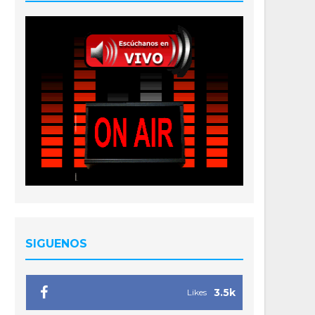
SIGUENOS
3.5k
Likes