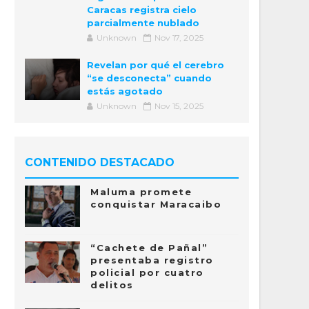
Caracas registra cielo
parcialmente nublado
Unknown
Nov 17, 2025
Revelan por qué el cerebro
“se desconecta” cuando
estás agotado
Unknown
Nov 15, 2025
CONTENIDO DESTACADO
Maluma promete
conquistar Maracaibo
“Cachete de Pañal”
presentaba registro
policial por cuatro
delitos