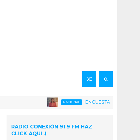
ENCUESTA | 75% de la población 
NACIONAL
RADIO CONEXIÓN 91.9 FM HAZ
CLICK AQUI ⬇️