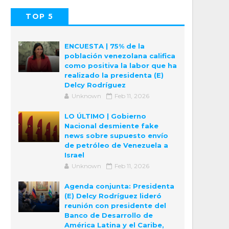
TOP 5
POPULAR
COMMENTS
ENCUESTA | 75% de la
población venezolana califica
como positiva la labor que ha
realizado la presidenta (E)
Delcy Rodríguez
Unknown
Feb 11, 2026
LO ÚLTIMO | Gobierno
Nacional desmiente fake
news sobre supuesto envío
de petróleo de Venezuela a
Israel
Unknown
Feb 11, 2026
Agenda conjunta: Presidenta
(E) Delcy Rodríguez lideró
reunión con presidente del
Banco de Desarrollo de
América Latina y el Caribe,