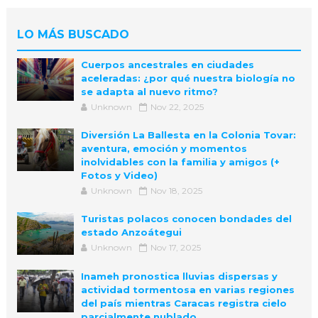
LO MÁS BUSCADO
Cuerpos ancestrales en ciudades
aceleradas: ¿por qué nuestra biología no
se adapta al nuevo ritmo?
Unknown
Nov 22, 2025
Diversión La Ballesta en la Colonia Tovar:
aventura, emoción y momentos
inolvidables con la familia y amigos (+
Fotos y Video)
Unknown
Nov 18, 2025
Turistas polacos conocen bondades del
estado Anzoátegui
Unknown
Nov 17, 2025
Inameh pronostica lluvias dispersas y
actividad tormentosa en varias regiones
del país mientras Caracas registra cielo
parcialmente nublado