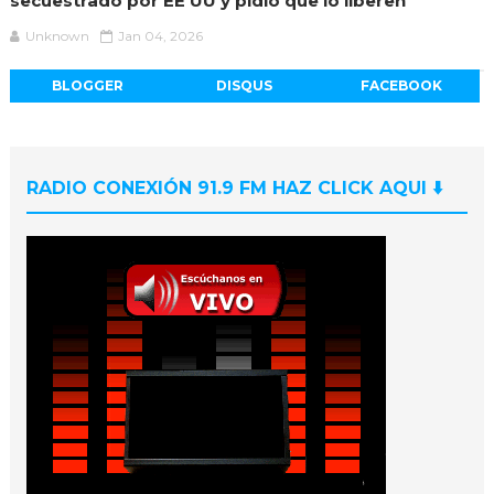
secuestrado por EE UU y pidió que lo liberen
Unknown
Jan 04, 2026
BLOGGER
DISQUS
FACEBOOK
RADIO CONEXIÓN 91.9 FM HAZ CLICK AQUI ⬇️