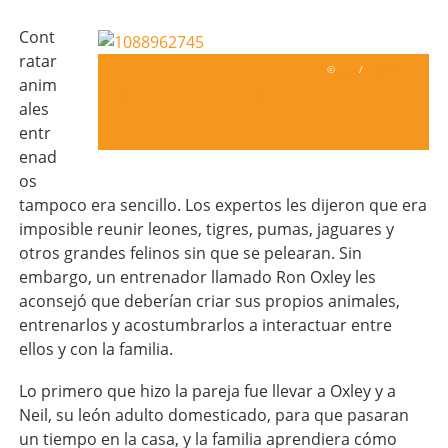
Cont
ratar
©
CC0
/
PIXABAY
anim
Temidos y adorados: estos son los tigres
ales
de América Latina
entr
enad
os
tampoco era sencillo. Los expertos les dijeron que era
imposible reunir leones, tigres, pumas, jaguares y
otros grandes felinos sin que se pelearan. Sin
embargo, un entrenador llamado Ron Oxley les
aconsejó que deberían criar sus propios animales,
entrenarlos y acostumbrarlos a interactuar entre
ellos y con la familia.
Lo primero que hizo la pareja fue llevar a Oxley y a
Neil, su león adulto domesticado, para que pasaran
un tiempo en la casa, y la familia aprendiera cómo