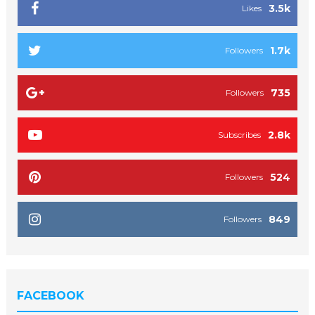
3.5k
Likes
1.7k
Followers
735
Followers
2.8k
Subscribes
524
Followers
849
Followers
FACEBOOK