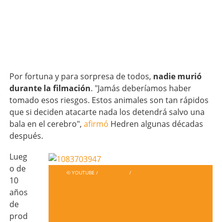
Por fortuna y para sorpresa de todos,
nadie murió
durante la filmación
. "Jamás deberíamos haber
tomado esos riesgos. Estos animales son tan rápidos
que si deciden atacarte nada los detendrá salvo una
bala en el cerebro",
afirmó
Hedren algunas décadas
después.
Lueg
o de
© YOUTUBE /
BBC EARTH
/
LION ATTACKED BY PACK OF
10
HYENAS - FULL CLIP (WITH ENDING) | DYNASTIES | BBC
EARTH
años
Uno contra decenas: un león se enfrenta
de
solo a una manada de hienas
prod