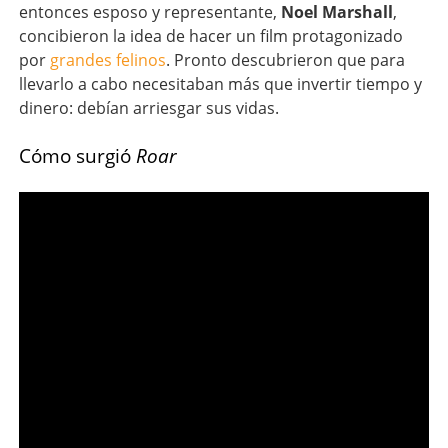
entonces esposo y representante,
Noel Marshall
,
concibieron la idea de hacer un film protagonizado
por
grandes felinos
. Pronto descubrieron que para
llevarlo a cabo necesitaban más que invertir tiempo y
dinero: debían arriesgar sus vidas.
Cómo surgió
Roar