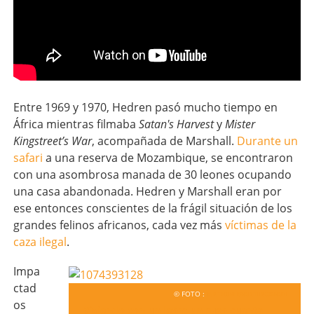
Entre 1969 y 1970, Hedren pasó mucho tiempo en
África mientras filmaba
Satan's Harvest
y
Mister
Kingstreet’s War
, acompañada de Marshall.
Durante un
safari
a una reserva de Mozambique, se encontraron
con una asombrosa manada de 30 leones ocupando
una casa abandonada. Hedren y Marshall eran por
ese entonces conscientes de la frágil situación de los
grandes felinos africanos, cada vez más
víctimas de la
caza ilegal
.
Impa
ctad
© FOTO :
ARTIOM MARTIROSIAN
os
Viviendo con un león: un ruso cuenta