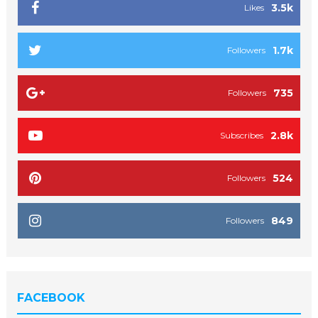
3.5k
Likes
1.7k
Followers
735
Followers
2.8k
Subscribes
524
Followers
849
Followers
FACEBOOK