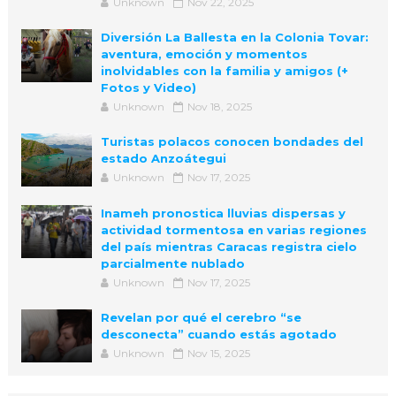
Unknown
Nov 22, 2025
Diversión La Ballesta en la Colonia Tovar:
aventura, emoción y momentos
inolvidables con la familia y amigos (+
Fotos y Video)
Unknown
Nov 18, 2025
Turistas polacos conocen bondades del
estado Anzoátegui
Unknown
Nov 17, 2025
Inameh pronostica lluvias dispersas y
actividad tormentosa en varias regiones
del país mientras Caracas registra cielo
parcialmente nublado
Unknown
Nov 17, 2025
Revelan por qué el cerebro “se
desconecta” cuando estás agotado
Unknown
Nov 15, 2025