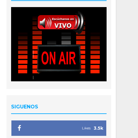
SIGUENOS
3.5k
Likes