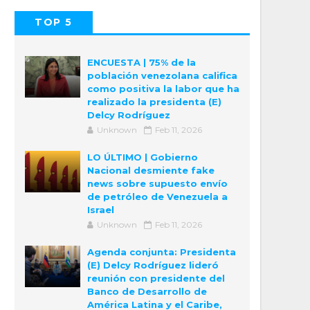
TOP 5
POPULAR
COMMENTS
ENCUESTA | 75% de la
población venezolana califica
como positiva la labor que ha
realizado la presidenta (E)
Delcy Rodríguez
Unknown
Feb 11, 2026
LO ÚLTIMO | Gobierno
Nacional desmiente fake
news sobre supuesto envío
de petróleo de Venezuela a
Israel
Unknown
Feb 11, 2026
Agenda conjunta: Presidenta
(E) Delcy Rodríguez lideró
reunión con presidente del
Banco de Desarrollo de
América Latina y el Caribe,