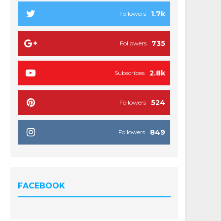
1.7k
Followers
735
Followers
2.8k
Subscribes
524
Followers
849
Followers
FACEBOOK