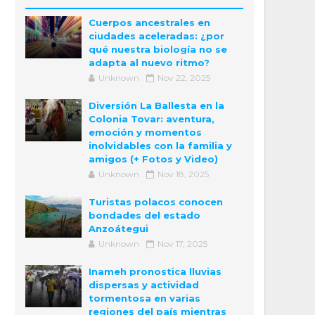
Cuerpos ancestrales en
ciudades aceleradas: ¿por
qué nuestra biología no se
adapta al nuevo ritmo?
Unknown
Nov 22, 2025
Diversión La Ballesta en la
Colonia Tovar: aventura,
emoción y momentos
inolvidables con la familia y
amigos (+ Fotos y Video)
Unknown
Nov 18, 2025
Turistas polacos conocen
bondades del estado
Anzoátegui
Unknown
Nov 17, 2025
Inameh pronostica lluvias
dispersas y actividad
tormentosa en varias
regiones del país mientras