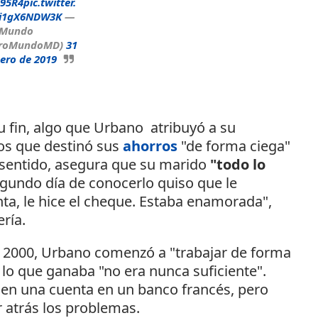
295R4
pic.twitter.
i1gX6NDW3K
—
 Mundo
roMundoMD)
31
ero de 2019
u fin, algo que Urbano atribuyó a su
los que destinó sus
ahorros
"de forma ciega"
e sentido, asegura que su marido
"todo lo
egundo día de conocerlo quiso que le
a, le hice el cheque. Estaba enamorada",
ría.
o 2000, Urbano comenzó a "trabajar de forma
lo que ganaba "no era nunca suficiente".
 en una cuenta en un banco francés, pero
r atrás los problemas.