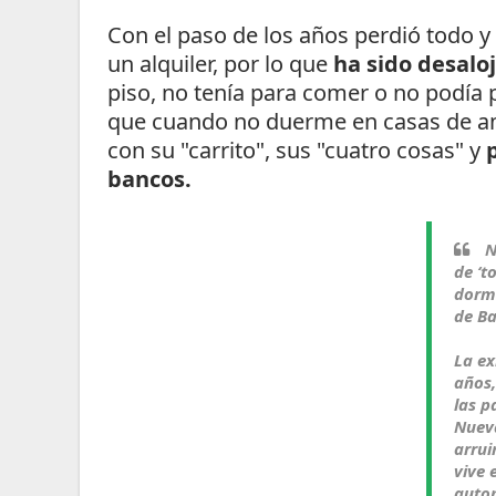
Con el paso de los años perdió todo y 
un alquiler, por lo que
ha sido desalo
piso, no tenía para comer o no podía 
que cuando no duerme en casas de am
con su "carrito", sus "cuatro cosas" y
bancos.
N
de ‘t
dormi
de Ba
La ex
años,
las p
Nueva
arrui
vive 
autom