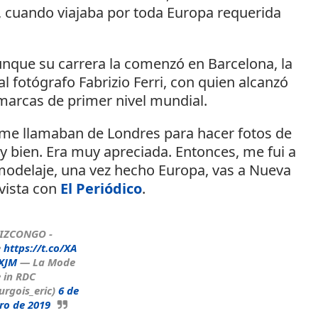
, cuando viajaba por toda Europa requerida
unque su carrera la comenzó en Barcelona, la
 fotógrafo Fabrizio Ferri, con quien alcanzó
 marcas de primer nivel mundial.
, me llamaban de Londres para hacer fotos de
uy bien. Era muy apreciada. Entonces, me fui a
modelaje, una vez hecho Europa, vas a Nueva
vista con
El Periódico
.
IZCONGO -
e
https://t.co/XA
PXJM
— La Mode
 in RDC
rgois_eric)
6 de
ro de 2019