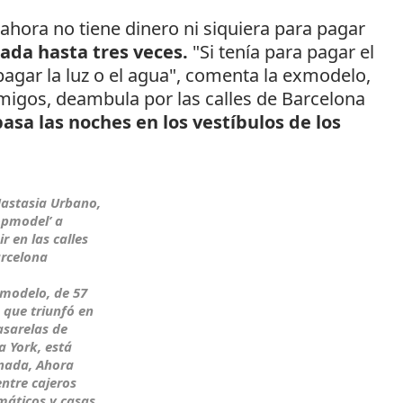
ahora no tiene dinero ni siquiera para pagar
jada hasta tres veces.
"Si tenía para pagar el
pagar la luz o el agua", comenta la exmodelo,
igos, deambula por las calles de Barcelona
pasa las noches en los vestíbulos de los
astasia Urbano,
opmodel’ a
r en las calles
rcelona
modelo, de 57
 que triunfó en
asarelas de
 York, está
nada, Ahora
entre cajeros
áticos y casas