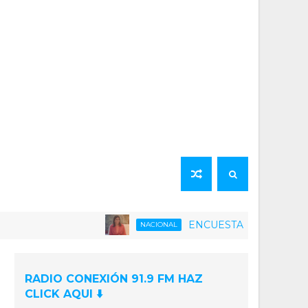
ENCUESTA | 75% de la población v
NACIONAL
RADIO CONEXIÓN 91.9 FM HAZ
CLICK AQUI ⬇️