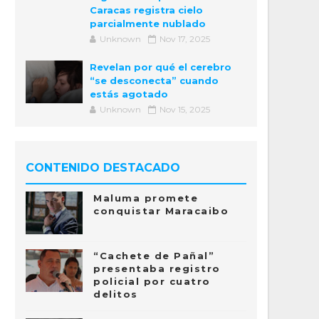
Caracas registra cielo
parcialmente nublado
Unknown
Nov 17, 2025
Revelan por qué el cerebro
“se desconecta” cuando
estás agotado
Unknown
Nov 15, 2025
CONTENIDO DESTACADO
Maluma promete
conquistar Maracaibo
“Cachete de Pañal”
presentaba registro
policial por cuatro
delitos