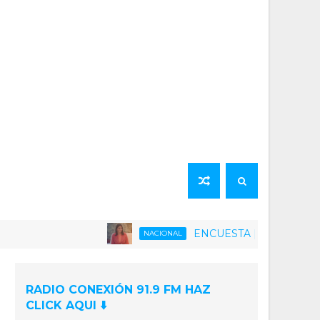
ENCUESTA | 75% de la población ve
NACIONAL
RADIO CONEXIÓN 91.9 FM HAZ
CLICK AQUI ⬇️