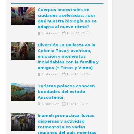
Cuerpos ancestrales en
ciudades aceleradas: ¿por
qué nuestra biología no se
adapta al nuevo ritmo?
Unknown
Nov 22, 2025
Diversión La Ballesta en la
Colonia Tovar: aventura,
emoción y momentos
inolvidables con la familia y
amigos (+ Fotos y Video)
Unknown
Nov 18, 2025
Turistas polacos conocen
bondades del estado
Anzoátegui
Unknown
Nov 17, 2025
Inameh pronostica lluvias
dispersas y actividad
tormentosa en varias
regiones del país mientras