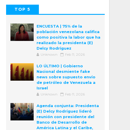
TOP 5
POPULAR
COMMENTS
ENCUESTA | 75% de la
población venezolana califica
como positiva la labor que ha
realizado la presidenta (E)
Delcy Rodríguez
Unknown
Feb 11, 2026
LO ÚLTIMO | Gobierno
Nacional desmiente fake
news sobre supuesto envío
de petróleo de Venezuela a
Israel
Unknown
Feb 11, 2026
Agenda conjunta: Presidenta
(E) Delcy Rodríguez lideró
reunión con presidente del
Banco de Desarrollo de
América Latina y el Caribe,