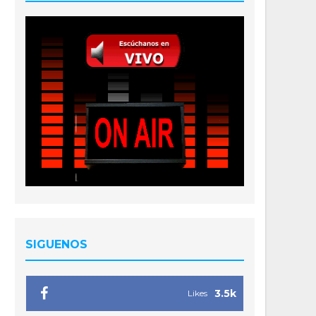
SIGUENOS
3.5k
Likes