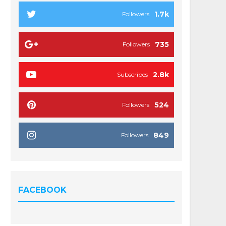
1.7k
Followers
735
Followers
2.8k
Subscribes
524
Followers
849
Followers
FACEBOOK