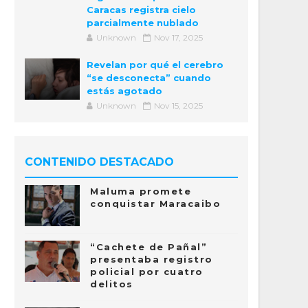
Caracas registra cielo
parcialmente nublado
Unknown
Nov 17, 2025
Revelan por qué el cerebro
“se desconecta” cuando
estás agotado
Unknown
Nov 15, 2025
CONTENIDO DESTACADO
Maluma promete
conquistar Maracaibo
“Cachete de Pañal”
presentaba registro
policial por cuatro
delitos