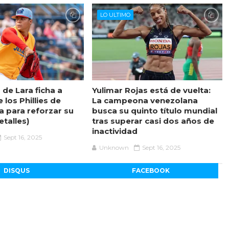
LO ULTIMO
de Lara ficha a
Yulimar Rojas está de vuelta:
 los Phillies de
La campeona venezolana
a para reforzar su
busca su quinto título mundial
etalles)
tras superar casi dos años de
inactividad
Sept 16, 2025
Unknown
Sept 16, 2025
DISQUS
FACEBOOK