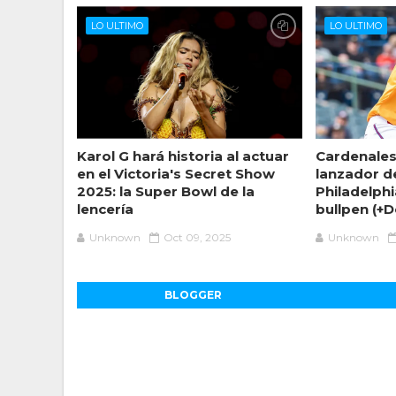
LO ULTIMO
LO ULTIMO
Karol G hará historia al actuar
Cardenales 
en el Victoria's Secret Show
lanzador de
2025: la Super Bowl de la
Philadelphi
lencería
bullpen (+D
Unknown
Oct 09, 2025
Unknown
BLOGGER