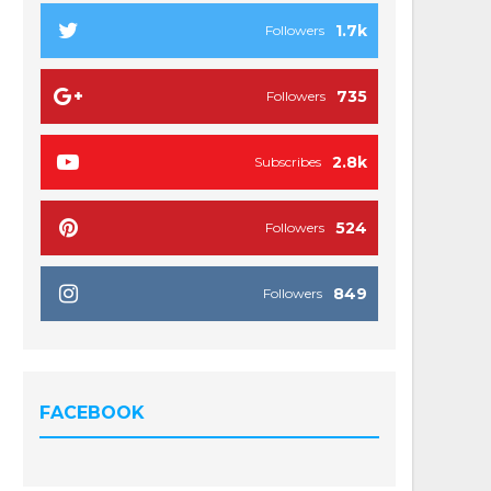
1.7k
Followers
735
Followers
2.8k
Subscribes
524
Followers
849
Followers
FACEBOOK