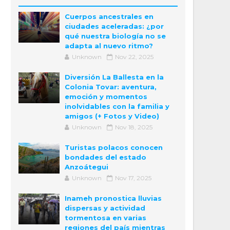
Cuerpos ancestrales en
ciudades aceleradas: ¿por
qué nuestra biología no se
adapta al nuevo ritmo?
Unknown
Nov 22, 2025
Diversión La Ballesta en la
Colonia Tovar: aventura,
emoción y momentos
inolvidables con la familia y
amigos (+ Fotos y Video)
Unknown
Nov 18, 2025
Turistas polacos conocen
bondades del estado
Anzoátegui
Unknown
Nov 17, 2025
Inameh pronostica lluvias
dispersas y actividad
tormentosa en varias
regiones del país mientras