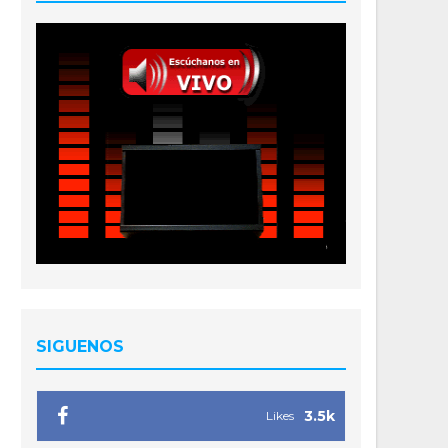
SIGUENOS
3.5k
Likes