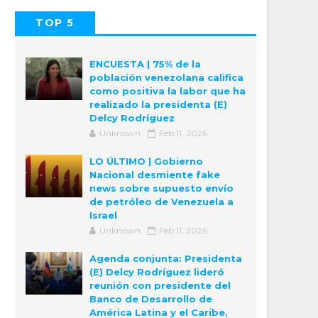
TOP 5
POPULAR
COMMENTS
ENCUESTA | 75% de la
población venezolana califica
como positiva la labor que ha
realizado la presidenta (E)
Delcy Rodríguez
Unknown
Feb 11, 2026
LO ÚLTIMO | Gobierno
Nacional desmiente fake
news sobre supuesto envío
de petróleo de Venezuela a
Israel
Unknown
Feb 11, 2026
Agenda conjunta: Presidenta
(E) Delcy Rodríguez lideró
reunión con presidente del
Banco de Desarrollo de
América Latina y el Caribe,