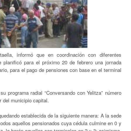
aella, informó que en coordinación con diferentes
e planificó para el próximo 20 de febrero una jornada
rio, para el pago de pensiones con base en el terminal
e su programa radial “Conversando con Yelitza” número
 del municipio capital.
quedando establecida de la siguiente manera: A la sede
 todos aquellos pensionados cuya cédula culmine en 0 y
z, lo harán aquellos con terminales en 2 y 3; asimismo,