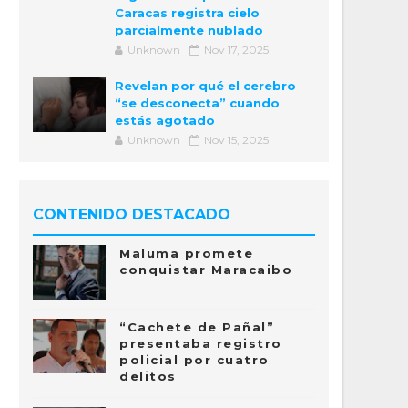
Caracas registra cielo
parcialmente nublado
Unknown
Nov 17, 2025
Revelan por qué el cerebro
“se desconecta” cuando
estás agotado
Unknown
Nov 15, 2025
CONTENIDO DESTACADO
Maluma promete
conquistar Maracaibo
“Cachete de Pañal”
presentaba registro
policial por cuatro
delitos