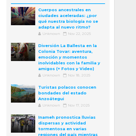
Cuerpos ancestrales en
ciudades aceleradas: ¿por
qué nuestra biología no se
adapta al nuevo ritmo?
Unknown
Nov 22, 2025
Diversión La Ballesta en la
Colonia Tovar: aventura,
emoción y momentos
inolvidables con la familia y
amigos (+ Fotos y Video)
Unknown
Nov 18, 2025
Turistas polacos conocen
bondades del estado
Anzoátegui
Unknown
Nov 17, 2025
Inameh pronostica lluvias
dispersas y actividad
tormentosa en varias
regiones del país mientras