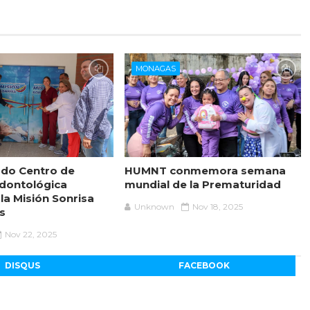
MONAGAS
do Centro de
HUMNT conmemora semana
dontológica
mundial de la Prematuridad
 la Misión Sonrisa
Unknown
Nov 18, 2025
s
Nov 22, 2025
DISQUS
FACEBOOK