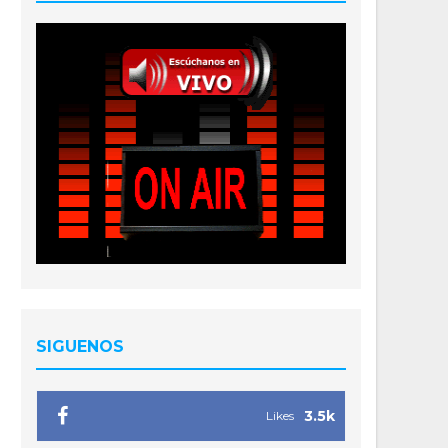
SIGUENOS
3.5k
Likes