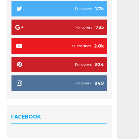
1.7k
Followers
735
Followers
2.8k
Subscribes
524
Followers
849
Followers
FACEBOOK