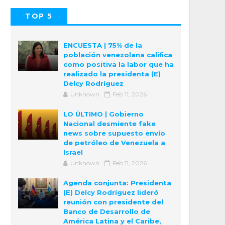
TOP 5
POPULAR
COMMENTS
ENCUESTA | 75% de la
población venezolana califica
como positiva la labor que ha
realizado la presidenta (E)
Delcy Rodríguez
Unknown
Feb 11, 2026
LO ÚLTIMO | Gobierno
Nacional desmiente fake
news sobre supuesto envío
de petróleo de Venezuela a
Israel
Unknown
Feb 11, 2026
Agenda conjunta: Presidenta
(E) Delcy Rodríguez lideró
reunión con presidente del
Banco de Desarrollo de
América Latina y el Caribe,