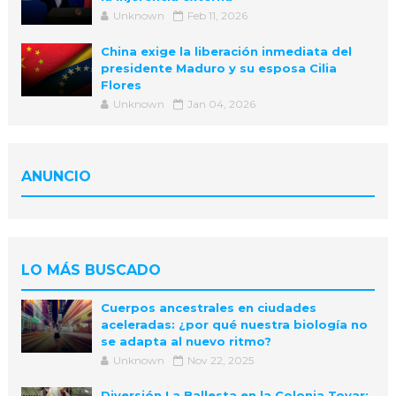
Unknown
Feb 11, 2026
China exige la liberación inmediata del
presidente Maduro y su esposa Cilia
Flores
Unknown
Jan 04, 2026
ANUNCIO
LO MÁS BUSCADO
Cuerpos ancestrales en ciudades
aceleradas: ¿por qué nuestra biología no
se adapta al nuevo ritmo?
Unknown
Nov 22, 2025
Diversión La Ballesta en la Colonia Tovar: