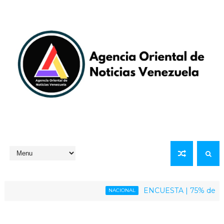
ENCUESTA | 75% de la poblac
NACIONAL
n inmediata del presidente Maduro y su esposa Cilia Flores