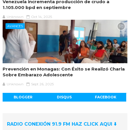
Venezuela incrementa producción de crudo a
1.105.000 bpd en septiembre
Unknown
Oct 14, 2025
AVANCES
Prevención en Monagas: Con Éxito se Realizó Charla
Sobre Embarazo Adolescente
Unknown
Sept 26, 2025
BLOGGER
DISQUS
FACEBOOK
RADIO CONEXIÓN 91.9 FM HAZ CLICK AQUI ⬇️