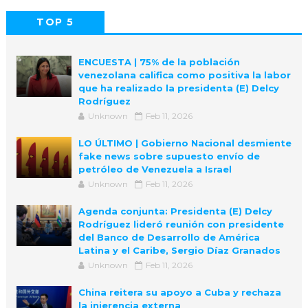
TOP 5
POPULAR
COMMENTS
ENCUESTA | 75% de la población
venezolana califica como positiva la labor
que ha realizado la presidenta (E) Delcy
Rodríguez
Unknown
Feb 11, 2026
LO ÚLTIMO | Gobierno Nacional desmiente
fake news sobre supuesto envío de
petróleo de Venezuela a Israel
Unknown
Feb 11, 2026
Agenda conjunta: Presidenta (E) Delcy
Rodríguez lideró reunión con presidente
del Banco de Desarrollo de América
Latina y el Caribe, Sergio Díaz Granados
Unknown
Feb 11, 2026
China reitera su apoyo a Cuba y rechaza
la injerencia externa