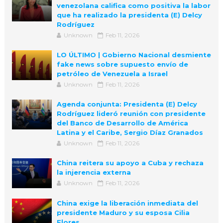
venezolana califica como positiva la labor
que ha realizado la presidenta (E) Delcy
Rodríguez
Unknown
Feb 11, 2026
LO ÚLTIMO | Gobierno Nacional desmiente
fake news sobre supuesto envío de
petróleo de Venezuela a Israel
Unknown
Feb 11, 2026
Agenda conjunta: Presidenta (E) Delcy
Rodríguez lideró reunión con presidente
del Banco de Desarrollo de América
Latina y el Caribe, Sergio Díaz Granados
Unknown
Feb 11, 2026
China reitera su apoyo a Cuba y rechaza
la injerencia externa
Unknown
Feb 11, 2026
China exige la liberación inmediata del
presidente Maduro y su esposa Cilia
Flores