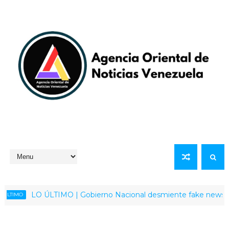
LO ÚLTIMO | Gobierno Nacional desmiente fake news sobre s
MO