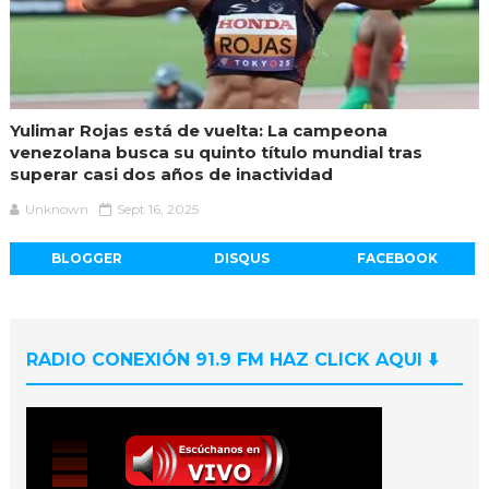
Yulimar Rojas está de vuelta: La campeona
venezolana busca su quinto título mundial tras
superar casi dos años de inactividad
Unknown
Sept 16, 2025
BLOGGER
DISQUS
FACEBOOK
RADIO CONEXIÓN 91.9 FM HAZ CLICK AQUI ⬇️