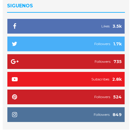
SIGUENOS
3.5k
Likes
1.7k
Followers
735
Followers
2.8k
Subscribes
524
Followers
849
Followers