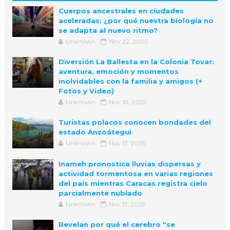
Cuerpos ancestrales en ciudades
aceleradas: ¿por qué nuestra biología no
se adapta al nuevo ritmo?
Unknown
Nov 22, 2025
Diversión La Ballesta en la Colonia Tovar:
aventura, emoción y momentos
inolvidables con la familia y amigos (+
Fotos y Video)
Unknown
Nov 18, 2025
Turistas polacos conocen bondades del
estado Anzoátegui
Unknown
Nov 17, 2025
Inameh pronostica lluvias dispersas y
actividad tormentosa en varias regiones
del país mientras Caracas registra cielo
parcialmente nublado
Unknown
Nov 17, 2025
Revelan por qué el cerebro “se