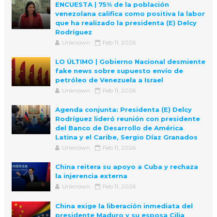
ENCUESTA | 75% de la población
venezolana califica como positiva la labor
que ha realizado la presidenta (E) Delcy
Rodríguez
Unknown
Feb 11, 2026
LO ÚLTIMO | Gobierno Nacional desmiente
fake news sobre supuesto envío de
petróleo de Venezuela a Israel
Unknown
Feb 11, 2026
Agenda conjunta: Presidenta (E) Delcy
Rodríguez lideró reunión con presidente
del Banco de Desarrollo de América
Latina y el Caribe, Sergio Díaz Granados
Unknown
Feb 11, 2026
China reitera su apoyo a Cuba y rechaza
la injerencia externa
Unknown
Feb 11, 2026
China exige la liberación inmediata del
presidente Maduro y su esposa Cilia