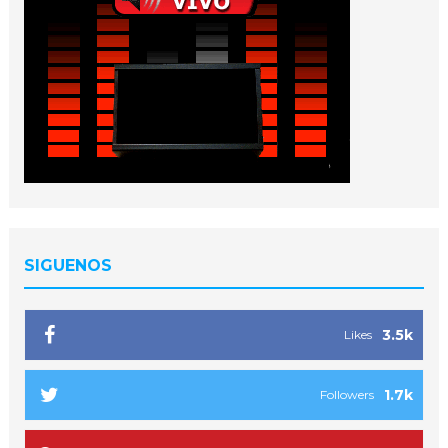
SIGUENOS
3.5k
Likes
1.7k
Followers