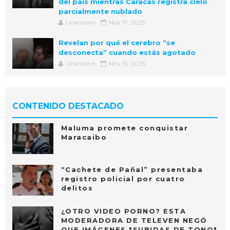
del país mientras Caracas registra cielo
parcialmente nublado
Unknown
Nov 17, 2025
Revelan por qué el cerebro “se
desconecta” cuando estás agotado
Unknown
Nov 15, 2025
CONTENIDO DESTACADO
Maluma promete conquistar
Maracaibo
“Cachete de Pañal” presentaba
registro policial por cuatro
delitos
¿OTRO VIDEO PORNO? ESTA
MODERADORA DE TELEVEN NEGÓ
QUE IMÁGENES "SUBIDAS DE TONO"